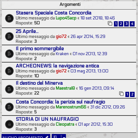
Argomenti
Stasera Speciale Costa Concordia
Ultimo messaggio da
Lupo45acp
«
18 set 2018, 18:46
Risposte:
50
1
2
3
4
25 Aprile...
Ultimo messaggio da
gio72
«
26 apr 2014, 15:29
Risposte:
3
Il primo sommergibile
Ultimo messaggio da
Kraken
«
01 nov 2013, 12:39
Risposte:
2
ARCHEONEWS: la navigazione antica
Ultimo messaggio da
gio72
«
03 mag 2013, 13:00
Risposte:
10
Il destino del Minerva
Ultimo messaggio da
Maestral8
«
16 gen 2013, 09:14
Risposte:
22
1
2
Costa Concordia: la perizia sul naufragio
Ultimo messaggio da
Marenostrum66
«
31 dic 2012, 09:26
Risposte:
5
STORIA DI UN NAUFRAGIO
Ultimo messaggio da
Cleopatra
«
01 apr 2012, 15:30
Risposte:
3
NUOVO ARGOMENTO