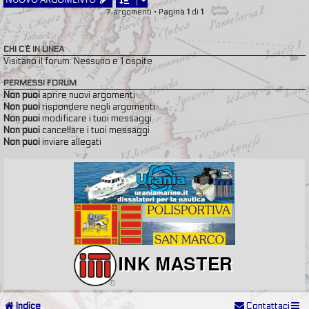
7 argomenti • Pagina
1
di
1
CHI C’È IN LINEA
Visitano il forum: Nessuno e 1 ospite
PERMESSI FORUM
Non puoi
aprire nuovi argomenti
Non puoi
rispondere negli argomenti
Non puoi
modificare i tuoi messaggi
Non puoi
cancellare i tuoi messaggi
Non puoi
inviare allegati
Indice
Contattaci