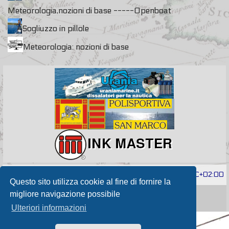
Meteorologia,nozioni di base -----Openboat
Sogliuzzo in pillole
Meteorologia: nozioni di base
Contattaci
Cancella cookie
Tutti gli orari sono
UTC+02:00
Questo sito utilizza cookie al fine di fornire la
Powered by
phpBB
® Forum Software © phpBB Limited
migliore navigazione possibile
Passione Nutica 2017 style created by
Makrov
Traduzione Italiana
phpBB-Store.it
Ulteriori informazioni