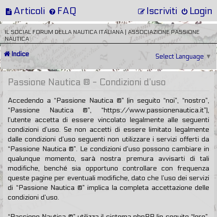
Articoli
FAQ
Iscriviti
Login
IL SOCIAL FORUM DELLA NAUTICA ITALIANA | ASSOCIAZIONE PASSIONE
NAUTICA
Indice
Select Language
▼
Passione Nautica ® - Condizioni d’uso
Accedendo a “Passione Nautica ®” (in seguito “noi”, “nostro”,
“Passione Nautica ®”, “https://www.passionenautica.it”),
l’utente accetta di essere vincolato legalmente alle seguenti
condizioni d’uso. Se non accetti di essere limitato legalmente
dalle condizioni d’uso seguenti non utilizzare i servizi offerti da
“Passione Nautica ®”. Le condizioni d’uso possono cambiare in
qualunque momento, sarà nostra premura avvisarti di tali
modifiche, benché sia opportuno controllare con frequenza
queste pagine per eventuali modifiche, dato che l’uso dei servizi
di “Passione Nautica ®” implica la completa accettazione delle
condizioni d’uso.
“Passione Nautica ®” utilizza il sistema phpBB (in seguito “loro”,