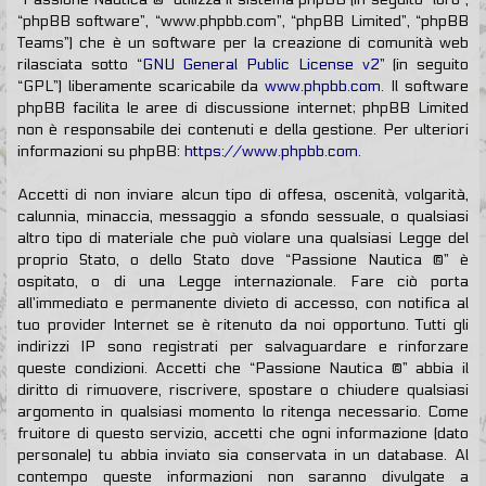
“phpBB software”, “www.phpbb.com”, “phpBB Limited”, “phpBB
Teams”) che è un software per la creazione di comunità web
rilasciata sotto “
GNU General Public License v2
” (in seguito
“GPL”) liberamente scaricabile da
www.phpbb.com
. Il software
phpBB facilita le aree di discussione internet; phpBB Limited
non è responsabile dei contenuti e della gestione. Per ulteriori
informazioni su phpBB:
https://www.phpbb.com
.
Accetti di non inviare alcun tipo di offesa, oscenità, volgarità,
calunnia, minaccia, messaggio a sfondo sessuale, o qualsiasi
altro tipo di materiale che può violare una qualsiasi Legge del
proprio Stato, o dello Stato dove “Passione Nautica ®” è
ospitato, o di una Legge internazionale. Fare ciò porta
all’immediato e permanente divieto di accesso, con notifica al
tuo provider Internet se è ritenuto da noi opportuno. Tutti gli
indirizzi IP sono registrati per salvaguardare e rinforzare
queste condizioni. Accetti che “Passione Nautica ®” abbia il
diritto di rimuovere, riscrivere, spostare o chiudere qualsiasi
argomento in qualsiasi momento lo ritenga necessario. Come
fruitore di questo servizio, accetti che ogni informazione (dato
personale) tu abbia inviato sia conservata in un database. Al
contempo queste informazioni non saranno divulgate a