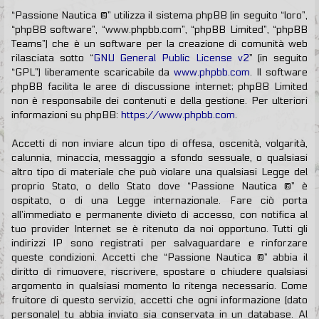
“Passione Nautica ®” utilizza il sistema phpBB (in seguito “loro”,
“phpBB software”, “www.phpbb.com”, “phpBB Limited”, “phpBB
Teams”) che è un software per la creazione di comunità web
rilasciata sotto “
GNU General Public License v2
” (in seguito
“GPL”) liberamente scaricabile da
www.phpbb.com
. Il software
phpBB facilita le aree di discussione internet; phpBB Limited
non è responsabile dei contenuti e della gestione. Per ulteriori
informazioni su phpBB:
https://www.phpbb.com
.
Accetti di non inviare alcun tipo di offesa, oscenità, volgarità,
calunnia, minaccia, messaggio a sfondo sessuale, o qualsiasi
altro tipo di materiale che può violare una qualsiasi Legge del
proprio Stato, o dello Stato dove “Passione Nautica ®” è
ospitato, o di una Legge internazionale. Fare ciò porta
all’immediato e permanente divieto di accesso, con notifica al
tuo provider Internet se è ritenuto da noi opportuno. Tutti gli
indirizzi IP sono registrati per salvaguardare e rinforzare
queste condizioni. Accetti che “Passione Nautica ®” abbia il
diritto di rimuovere, riscrivere, spostare o chiudere qualsiasi
argomento in qualsiasi momento lo ritenga necessario. Come
fruitore di questo servizio, accetti che ogni informazione (dato
personale) tu abbia inviato sia conservata in un database. Al