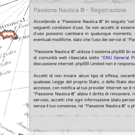
Passione Nautica ® - Registrazione
Accedendo a “Passione Nautica ®” (in seguito “noi”,
seguenti condizioni d’uso. Se non accetti di essere 
d’uso possono cambiare in qualunque momento, sa
eventuali modifiche, dato che l’uso dei servizi di “P
“Passione Nautica ®” utilizza il sistema phpBB (in
di comunità web rilasciata sotto “
GNU General Pu
discussione internet; phpBB Limited non è responsab
Accetti di non inviare alcun tipo di offesa, osceni
qualsiasi Legge del proprio Stato, o dello Stato do
accesso, con notifica al tuo provider Internet se è r
“Passione Nautica ®” abbia il diritto di rimuovere,
servizio, accetti che ogni informazione (dato pers
senza il tuo consenso, né “Passione Nautica ®” o p