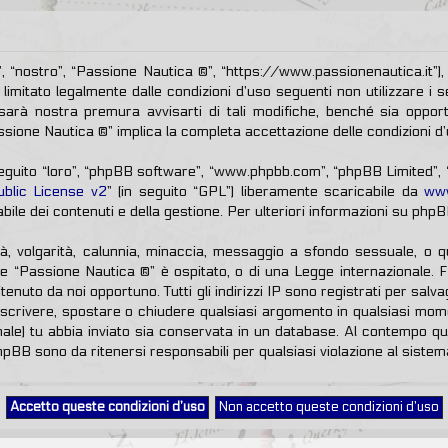
 “nostro”, “Passione Nautica ®”, “https://www.passionenautica.it”), 
limitato legalmente dalle condizioni d’uso seguenti non utilizzare i s
rà nostra premura avvisarti di tali modifiche, benché sia oppor
assione Nautica ®” implica la completa accettazione delle condizioni d’
 seguito “loro”, “phpBB software”, “www.phpbb.com”, “phpBB Limited”
blic License v2
” (in seguito “GPL”) liberamente scaricabile da
ww
ile dei contenuti e della gestione. Per ulteriori informazioni su php
tà, volgarità, calunnia, minaccia, messaggio a sfondo sessuale, o q
ve “Passione Nautica ®” è ospitato, o di una Legge internazionale. 
itenuto da noi opportuno. Tutti gli indirizzi IP sono registrati per sal
 riscrivere, spostare o chiudere qualsiasi argomento in qualsiasi mo
onale) tu abbia inviato sia conservata in un database. Al contempo 
hpBB sono da ritenersi responsabili per qualsiasi violazione al sist