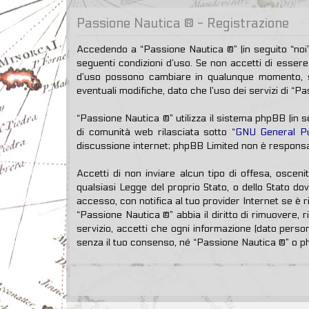
Passione Nautica ® - Registrazione
Accedendo a “Passione Nautica ®” (in seguito “noi”,
seguenti condizioni d’uso. Se non accetti di essere 
d’uso possono cambiare in qualunque momento, sa
eventuali modifiche, dato che l’uso dei servizi di “P
“Passione Nautica ®” utilizza il sistema phpBB (in
di comunità web rilasciata sotto “
GNU General Pu
discussione internet; phpBB Limited non è responsab
Accetti di non inviare alcun tipo di offesa, osceni
qualsiasi Legge del proprio Stato, o dello Stato do
accesso, con notifica al tuo provider Internet se è r
“Passione Nautica ®” abbia il diritto di rimuovere,
servizio, accetti che ogni informazione (dato pers
senza il tuo consenso, né “Passione Nautica ®” o p