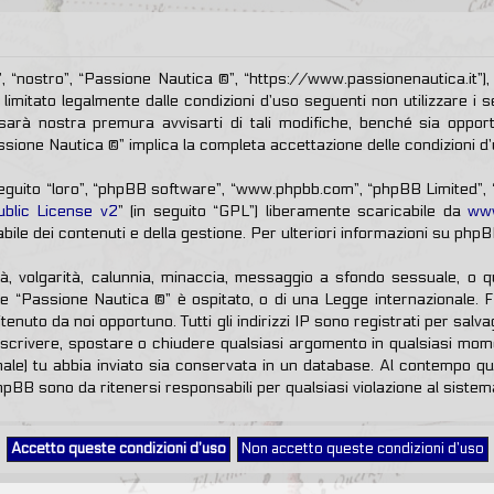
 “nostro”, “Passione Nautica ®”, “https://www.passionenautica.it”), 
limitato legalmente dalle condizioni d’uso seguenti non utilizzare i s
rà nostra premura avvisarti di tali modifiche, benché sia oppor
assione Nautica ®” implica la completa accettazione delle condizioni d’
 seguito “loro”, “phpBB software”, “www.phpbb.com”, “phpBB Limited”
blic License v2
” (in seguito “GPL”) liberamente scaricabile da
ww
ile dei contenuti e della gestione. Per ulteriori informazioni su php
tà, volgarità, calunnia, minaccia, messaggio a sfondo sessuale, o q
ve “Passione Nautica ®” è ospitato, o di una Legge internazionale. 
itenuto da noi opportuno. Tutti gli indirizzi IP sono registrati per sal
 riscrivere, spostare o chiudere qualsiasi argomento in qualsiasi mo
onale) tu abbia inviato sia conservata in un database. Al contempo 
hpBB sono da ritenersi responsabili per qualsiasi violazione al sist