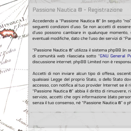
Passione Nautica ® - Registrazione
Accedendo a “Passione Nautica ®” (in seguito “noi”,
seguenti condizioni d’uso. Se non accetti di essere 
d’uso possono cambiare in qualunque momento, sa
eventuali modifiche, dato che l’uso dei servizi di “P
“Passione Nautica ®” utilizza il sistema phpBB (in
di comunità web rilasciata sotto “
GNU General Pu
discussione internet; phpBB Limited non è responsab
Accetti di non inviare alcun tipo di offesa, osceni
qualsiasi Legge del proprio Stato, o dello Stato do
accesso, con notifica al tuo provider Internet se è r
“Passione Nautica ®” abbia il diritto di rimuovere,
servizio, accetti che ogni informazione (dato pers
senza il tuo consenso, né “Passione Nautica ®” o p