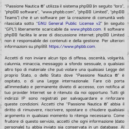
“Passione Nautica ®” utilizza il sistema phpBB (in seguito “loro”,
“phpBB software”, “www.phpbb.com”, “phpBB Limited”, “phpBB
Teams”) che è un software per la creazione di comunità web
rilasciata sotto “
GNU General Public License v2
” (in seguito
“GPL”) liberamente scaricabile da
www.phpbb.com
. Il software
phpBB facilita le aree di discussione internet; phpBB Limited
non è responsabile dei contenuti e della gestione. Per ulteriori
informazioni su phpBB:
https://www.phpbb.com
.
Accetti di non inviare alcun tipo di offesa, oscenità, volgarità,
calunnia, minaccia, messaggio a sfondo sessuale, o qualsiasi
altro tipo di materiale che può violare una qualsiasi Legge del
proprio Stato, o dello Stato dove “Passione Nautica ®” è
ospitato, o di una Legge internazionale. Fare ciò porta
all’immediato e permanente divieto di accesso, con notifica al
tuo provider Internet se è ritenuto da noi opportuno. Tutti gli
indirizzi IP sono registrati per salvaguardare e rinforzare
queste condizioni. Accetti che “Passione Nautica ®” abbia il
diritto di rimuovere, riscrivere, spostare o chiudere qualsiasi
argomento in qualsiasi momento lo ritenga necessario. Come
fruitore di questo servizio, accetti che ogni informazione (dato
personale) tu abbia inviato sia conservata in un database. Al