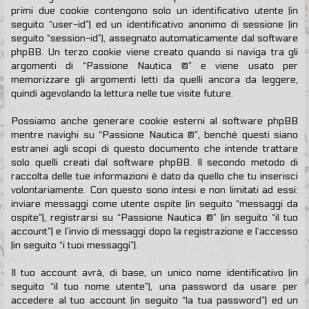
primi due cookie contengono solo un identificativo utente (in
seguito “user-id”) ed un identificativo anonimo di sessione (in
seguito “session-id”), assegnato automaticamente dal software
phpBB. Un terzo cookie viene creato quando si naviga tra gli
argomenti di “Passione Nautica ®” e viene usato per
memorizzare gli argomenti letti da quelli ancora da leggere,
quindi agevolando la lettura nelle tue visite future.
Possiamo anche generare cookie esterni al software phpBB
mentre navighi su “Passione Nautica ®”, benché questi siano
estranei agli scopi di questo documento che intende trattare
solo quelli creati dal software phpBB. Il secondo metodo di
raccolta delle tue informazioni è dato da quello che tu inserisci
volontariamente. Con questo sono intesi e non limitati ad essi:
inviare messaggi come utente ospite (in seguito “messaggi da
ospite”), registrarsi su “Passione Nautica ®” (in seguito “il tuo
account”) e l’invio di messaggi dopo la registrazione e l’accesso
(in seguito “i tuoi messaggi”).
Il tuo account avrà, di base, un unico nome identificativo (in
seguito “il tuo nome utente”), una password da usare per
accedere al tuo account (in seguito “la tua password”) ed un