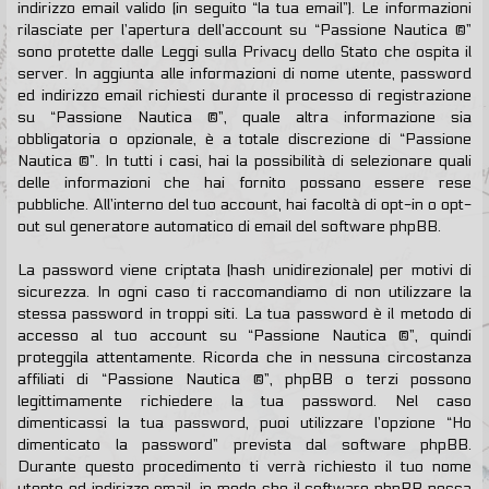
indirizzo email valido (in seguito “la tua email”). Le informazioni
rilasciate per l’apertura dell’account su “Passione Nautica ®”
sono protette dalle Leggi sulla Privacy dello Stato che ospita il
server. In aggiunta alle informazioni di nome utente, password
ed indirizzo email richiesti durante il processo di registrazione
su “Passione Nautica ®”, quale altra informazione sia
obbligatoria o opzionale, è a totale discrezione di “Passione
Nautica ®”. In tutti i casi, hai la possibilità di selezionare quali
delle informazioni che hai fornito possano essere rese
pubbliche. All’interno del tuo account, hai facoltà di opt-in o opt-
out sul generatore automatico di email del software phpBB.
La password viene criptata (hash unidirezionale) per motivi di
sicurezza. In ogni caso ti raccomandiamo di non utilizzare la
stessa password in troppi siti. La tua password è il metodo di
accesso al tuo account su “Passione Nautica ®”, quindi
proteggila attentamente. Ricorda che in nessuna circostanza
affiliati di “Passione Nautica ®”, phpBB o terzi possono
legittimamente richiedere la tua password. Nel caso
dimenticassi la tua password, puoi utilizzare l’opzione “Ho
dimenticato la password” prevista dal software phpBB.
Durante questo procedimento ti verrà richiesto il tuo nome
utente ed indirizzo email, in modo che il software phpBB possa