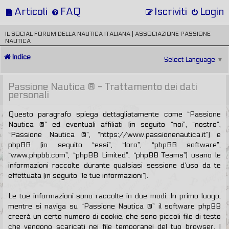
Articoli
FAQ
Iscriviti
Login
IL SOCIAL FORUM DELLA NAUTICA ITALIANA | ASSOCIAZIONE PASSIONE
NAUTICA
Indice
Select Language
▼
Passione Nautica ® - Trattamento dei dati
personali
Questo paragrafo spiega dettagliatamente come “Passione
Nautica ®” ed eventuali affiliati (in seguito “noi”, “nostro”,
“Passione Nautica ®”, “https://www.passionenautica.it”) e
phpBB (in seguito “essi”, “loro”, “phpBB software”,
“www.phpbb.com”, “phpBB Limited”, “phpBB Teams”) usano le
informazioni raccolte durante qualsiasi sessione d’uso da te
effettuata (in seguito “le tue informazioni”).
Le tue informazioni sono raccolte in due modi. In primo luogo,
mentre si naviga su “Passione Nautica ®” il software phpBB
creerà un certo numero di cookie, che sono piccoli file di testo
che vengono scaricati nei file temporanei del tuo browser. I