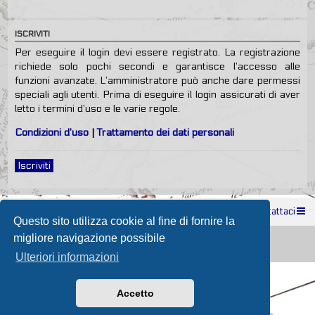
ISCRIVITI
Per eseguire il login devi essere registrato. La registrazione
richiede solo pochi secondi e garantisce l’accesso alle
funzioni avanzate. L’amministratore può anche dare permessi
speciali agli utenti. Prima di eseguire il login assicurati di aver
letto i termini d’uso e le varie regole.
Condizioni d’uso
|
Trattamento dei dati personali
Iscriviti
Indice
Contattaci
Questo sito utilizza cookie al fine di fornire la
Powered by
phpBB
® Forum Software © phpBB Limited
migliore navigazione possibile
Passione Nutica 2017 style created by
Makrov
Traduzione Italiana
phpBB-Store.it
Ulteriori informazioni
Accetto