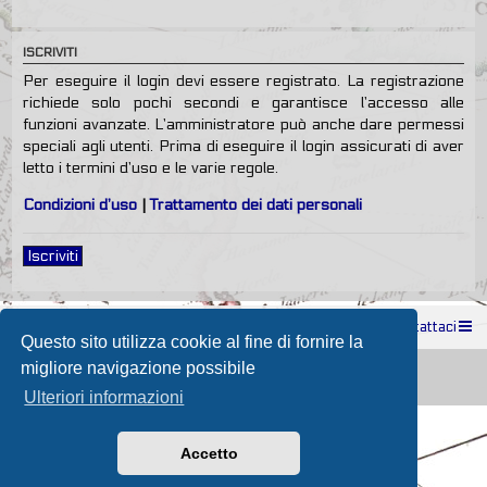
ISCRIVITI
Per eseguire il login devi essere registrato. La registrazione
richiede solo pochi secondi e garantisce l’accesso alle
funzioni avanzate. L’amministratore può anche dare permessi
speciali agli utenti. Prima di eseguire il login assicurati di aver
letto i termini d’uso e le varie regole.
Condizioni d’uso
|
Trattamento dei dati personali
Iscriviti
Indice
Contattaci
Questo sito utilizza cookie al fine di fornire la
Powered by
phpBB
® Forum Software © phpBB Limited
migliore navigazione possibile
Passione Nutica 2017 style created by
Makrov
Traduzione Italiana
phpBB-Store.it
Ulteriori informazioni
Accetto