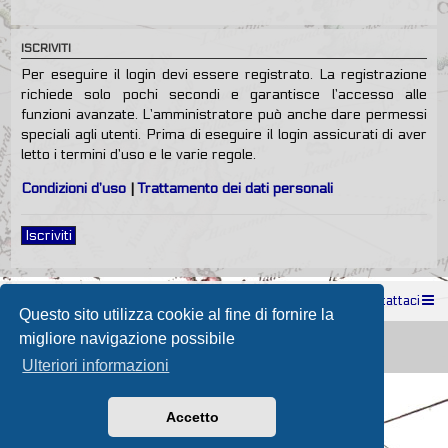
ISCRIVITI
Per eseguire il login devi essere registrato. La registrazione
richiede solo pochi secondi e garantisce l’accesso alle
funzioni avanzate. L’amministratore può anche dare permessi
speciali agli utenti. Prima di eseguire il login assicurati di aver
letto i termini d’uso e le varie regole.
Condizioni d’uso
|
Trattamento dei dati personali
Iscriviti
Indice
Contattaci
Questo sito utilizza cookie al fine di fornire la
Powered by
phpBB
® Forum Software © phpBB Limited
migliore navigazione possibile
Passione Nutica 2017 style created by
Makrov
Traduzione Italiana
phpBB-Store.it
Ulteriori informazioni
Accetto