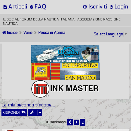
Articoli
FAQ
Iscriviti
Login
IL SOCIAL FORUM DELLA NAUTICA ITALIANA | ASSOCIAZIONE PASSIONE
NAUTICA
Indice
Varie
Pesca in Apnea
Select Language
▼
La mia seconda sincope....
RISPONDI
2
1
16 messaggi
PRECEDENTE