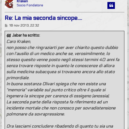
Kraken
Socio Fondatore
Re: La mia seconda sincope....
M
18 nov 2013, 22:32
e
s
Jabar ha scritto:
s
Caro Kraken,
a
g
non posso che ringraziarti per aver chiarito questo dubbio
g
con l'ausilio di un medico anche se, verosimilmente, lo
i
o
stesso quesito venne posto negli stessi termini 40 anni fa
senza trovare risposte in quanto le conoscenze di allora
sulla medicina subacquea si trovavano ancora allo stato
primordiale.
In buona sostanza Olivari spiega che non esiste una
"memoria" variabile sul punto critico oltre il quale si
ingenera la sincope per carenza di ossigeno (anossia).
La seconda parte della risposta fa riferimento ad un
incidente mortale che non conosco per sovradistensione
polmonare da sovrapressione.
Ora lasciami concludere ribadendo di quanto tu sia una