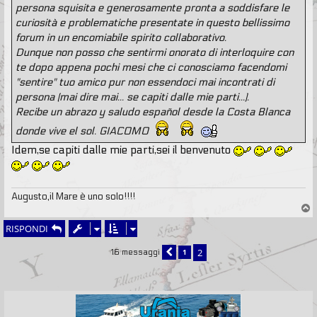
persona squisita e generosamente pronta a soddisfare le
curiosità e problematiche presentate in questo bellissimo
forum in un encomiabile spirito collaborativo.
Dunque non posso che sentirmi onorato di interloquire con
te dopo appena pochi mesi che ci conosciamo facendomi
"sentire" tuo amico pur non essendoci mai incontrati di
persona (mai dire mai... se capiti dalle mie parti...).
Recibe un abrazo y saludo español desde la Costa Blanca
donde vive el sol. GIACOMO
Idem,se capiti dalle mie parti,sei il benvenuto
Augusto,il Mare è uno solo!!!!
T
o
RISPONDI
p
2
1
16 messaggi
PRECEDENTE