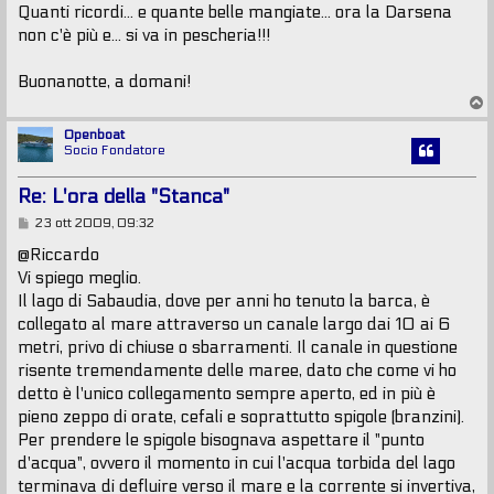
Quanti ricordi... e quante belle mangiate... ora la Darsena
non c'è più e... si va in pescheria!!!
Buonanotte, a domani!
T
o
p
Openboat
Socio Fondatore
Re: L'ora della "Stanca"
M
23 ott 2009, 09:32
e
s
@Riccardo
s
Vi spiego meglio.
a
g
Il lago di Sabaudia, dove per anni ho tenuto la barca, è
g
collegato al mare attraverso un canale largo dai 10 ai 6
i
o
metri, privo di chiuse o sbarramenti. Il canale in questione
risente tremendamente delle maree, dato che come vi ho
detto è l'unico collegamento sempre aperto, ed in più è
pieno zeppo di orate, cefali e soprattutto spigole (branzini).
Per prendere le spigole bisognava aspettare il "punto
d'acqua", ovvero il momento in cui l'acqua torbida del lago
terminava di defluire verso il mare e la corrente si invertiva,