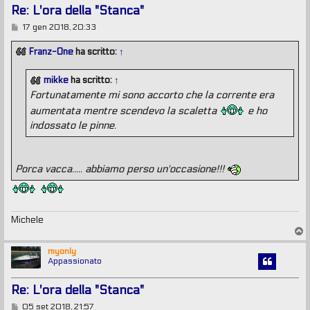
Re: L'ora della "Stanca"
M
17 gen 2018, 20:33
e
s
Franz-One
ha scritto:
↑
s
a
g
mikke
ha scritto:
↑
g
Fortunatamente mi sono accorto che la corrente era
i
o
aumentata mentre scendevo la scaletta
e ho
indossato le pinne.
Porca vacca..... abbiamo perso un'occasione!!!
Michele
T
o
p
myonly
Appassionato
Re: L'ora della "Stanca"
M
05 set 2018, 21:57