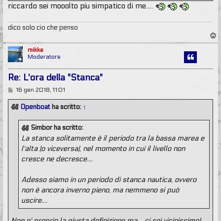
riccardo sei mooolto piu simpatico di me.....
dico solo cio che penso
T
o
p
mikke
Moderatore
Re: L'ora della "Stanca"
M
16 gen 2018, 11:01
e
s
Openboat
ha scritto:
↑
s
a
g
Simbor ha scritto:
g
La stanca solitamente è il periodo tra la bassa marea e
i
o
l'alta (o viceversa), nel momento in cui il livello non
cresce ne decresce....
Adesso siamo in un periodo di stanca nautica, ovvero
non è ancora inverno pieno, ma nemmeno si può
uscire....
Non e' proprio la giusta definizione ma.....ci sei vicinissimo!