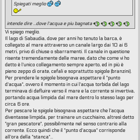
Spiegati meglio
intende dire ...dove l'acqua e piu bagnata
Vi spiego meglio.
Il lago di Sabaudia, dove per anni ho tenuto la barca, è
collegato al mare attraverso un canale largo dai 10 ai 6
metri, privo di chiuse o sbarramenti. Il canale in questione
risente tremendamente delle maree, dato che come vi ho
detto è l'unico collegamento sempre aperto, ed in più è
pieno zeppo di orate, cefali e soprattutto spigole (branzini).
Per prendere le spigole bisognava aspettare il "punto
d'acqua", ovvero il momento in cui l'acqua torbida del lago
terminava di defluire verso il mare e la corrente si invertiva,
portando acqua limpida dal mare dentro lo stesso lago per
circa 6 ore.
Per pescare le spigole bisognava aspettare che l'acqua
diventasse limpida, per trainare un cucchiaino, altresì detto
"gran pescatore", possibilmente nel senso contrario alla
corrente. Ecco quindi che il "punto d'acqua" corrisponde
all'ora della "stanca"...