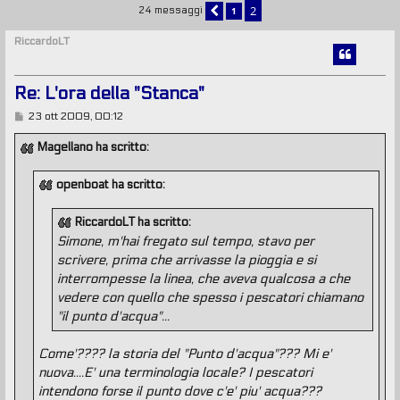
2
1
24 messaggi
PRECEDENTE
RiccardoLT
Re: L'ora della "Stanca"
M
23 ott 2009, 00:12
e
s
Magellano ha scritto:
s
a
g
openboat ha scritto:
g
i
o
RiccardoLT ha scritto:
Simone, m'hai fregato sul tempo, stavo per
scrivere, prima che arrivasse la pioggia e si
interrompesse la linea, che aveva qualcosa a che
vedere con quello che spesso i pescatori chiamano
"il punto d'acqua"...
Come'???? la storia del "Punto d'acqua"??? Mi e'
nuova....E' una terminologia locale? I pescatori
intendono forse il punto dove c'e' piu' acqua???