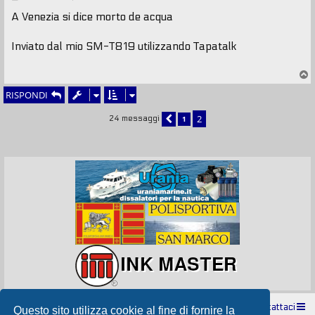
e
s
A Venezia si dice morto de acqua
s
a
g
Inviato dal mio SM-T819 utilizzando Tapatalk
g
i
T
o
o
RISPONDI
p
2
1
24 messaggi
PRECEDENTE
Indice
Contattaci
Questo sito utilizza cookie al fine di fornire la