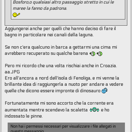
Bosforo,o qualsiasi altro passaggio stretto in cui le
maree la fanno da padrona.
Aggiungerei anche per quelli che hanno deciso di fare il
bagno in particolare nei canali della laguna.
Se non c'era qualcuno in barca a gettarmi una cima mi
avrebbero recuperato su qualche barena
Pero mi ricordo che una volta rischiai anche in Croazia.
aa.JPG
Ero all'ancora a nord dell'isola di Fenoliga, e mi venne la
brillante idea di raggiungerla a nuoto per andare a vedere
quelle che dicono essere impronte di dinosauro
Fortunatamente mi sono accorto che la corrente era
aumentata mentre scendevo la scaletta
e ho
indossato le pinne.
Non hai i permessi necessari per visualizzare i file allegati in
questo messaggio.