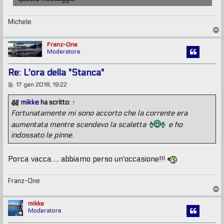
Michele
T
o
p
Franz-One
Moderatore
Re: L'ora della "Stanca"
M
17 gen 2018, 19:22
e
s
mikke
ha scritto:
↑
s
Fortunatamente mi sono accorto che la corrente era
a
g
aumentata mentre scendevo la scaletta
e ho
g
i
indossato le pinne.
o
Porca vacca..... abbiamo perso un'occasione!!!
Franz-One
T
o
p
mikke
Moderatore