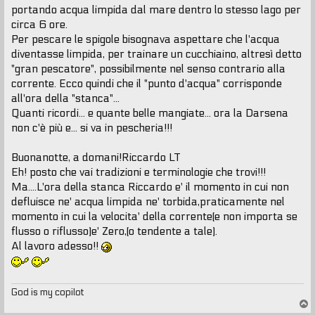
portando acqua limpida dal mare dentro lo stesso lago per
circa 6 ore.
Per pescare le spigole bisognava aspettare che l'acqua
diventasse limpida, per trainare un cucchiaino, altresì detto
"gran pescatore", possibilmente nel senso contrario alla
corrente. Ecco quindi che il "punto d'acqua" corrisponde
all'ora della "stanca"...
Quanti ricordi... e quante belle mangiate... ora la Darsena
non c'è più e... si va in pescheria!!!
Buonanotte, a domani!Riccardo LT
Eh! posto che vai tradizioni e terminologie che trovi!!!
Ma....L'ora della stanca Riccardo e' il momento in cui non
defluisce ne' acqua limpida ne' torbida,praticamente nel
momento in cui la velocita' della corrente(e non importa se
flusso o riflusso)e' Zero,(o tendente a tale).
Al lavoro adesso!!
God is my copilot
T
o