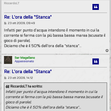
p
RiccardoLT
Re: L'ora della "Stanca"
M
23 ott 2009, 09:49
e
s
Infatti per punto d'acqua intendono il momento in cui la
s
corrente si ferma con la più bassa bassa marea (scusate il
a
g
gioco di parole).
g
Diciamo che è il 50% dell'ora della "stanca"...
i
T
o
o
p
Ser Magellano
Appassionato
Re: L'ora della "Stanca"
M
23 ott 2009, 14:12
e
s
RiccardoLT ha scritto:
s
Infatti per punto d'acqua intendono il momento in cui la
a
g
corrente si ferma con la più bassa bassa marea (scusate il
g
gioco di parole).
i
o
Diciamo che è il 50% dell'ora della "stanca"...