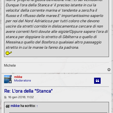
Dunque l'ora della Stanca e' il preciso istante in cui la
velocita' della corrente marina e' tendente a zero,fra il
flusso e il riflusso delle maree.E' importantissimo saperlo
per noi del Nord Adriatico,e per tutti coloro che devono
uscire da stretti corridoi in dislocamento,e cercare di non
avere correnti forti dovute alle sigizie!Oppure sapere l'ora di
stanca per doppiare lo stretto di Gibilterra o quello di
Messina,o quello del Bosforo,o qualsiasi altro passaggio
stretto in cui le maree la fanno da padrona.
Michele
T
o
p
mikke
Moderatore
Re: L'ora della "Stanca"
M
16 gen 2018, 11:02
e
s
mikke
ha scritto:
↑
s
a