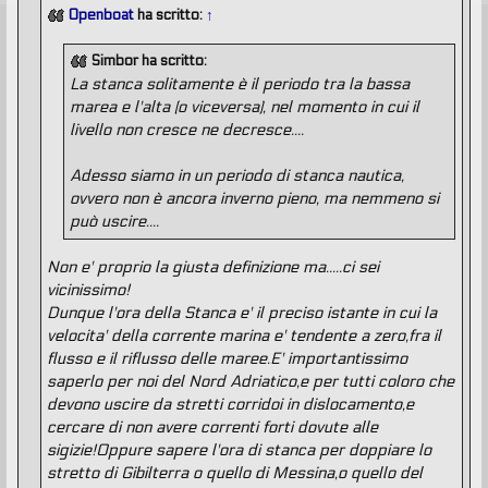
g
Openboat
ha scritto:
↑
g
i
o
Simbor ha scritto:
La stanca solitamente è il periodo tra la bassa
marea e l'alta (o viceversa), nel momento in cui il
livello non cresce ne decresce....
Adesso siamo in un periodo di stanca nautica,
ovvero non è ancora inverno pieno, ma nemmeno si
può uscire....
Non e' proprio la giusta definizione ma.....ci sei
vicinissimo!
Dunque l'ora della Stanca e' il preciso istante in cui la
velocita' della corrente marina e' tendente a zero,fra il
flusso e il riflusso delle maree.E' importantissimo
saperlo per noi del Nord Adriatico,e per tutti coloro che
devono uscire da stretti corridoi in dislocamento,e
cercare di non avere correnti forti dovute alle
sigizie!Oppure sapere l'ora di stanca per doppiare lo
stretto di Gibilterra o quello di Messina,o quello del