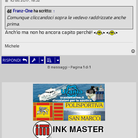
M
10 ott 2017, 19:52
e
s
Franz-One
ha scritto:
↑
s
Comunque cliccandoci sopra le vedevo raddrizzate anche
a
g
prima.
g
i
Anch'io ma non ho ancora capito perché!
o
Michele
T
o
RISPONDI
p
8 messaggi • Pagina
1
di
1