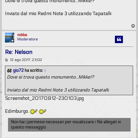
s
Dove si trova questo monumento...Mikke!?
s
a
g
Inviato dal mio Redmi Note 3 utilizzando Tapatalk
g
i
T
o
o
p
mikke
Moderatore
Re: Nelson
M
12 ago 2017, 23:02
e
s
gio72
ha scritto:
↑
s
Dove si trova questo monumento...Mikke!?
a
g
g
Inviato dal mio Redmi Note 3 utilizzando Tapatalk
i
o
Screenshot_20170812-230103.jpg
Edimburgo.
Non hai i permessi necessari per visualizzare i file allegati in
questo messaggio.