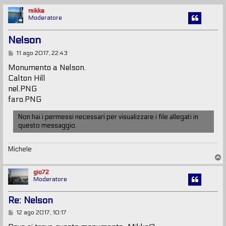
mikke
Moderatore
Nelson
M
11 ago 2017, 22:43
e
s
Monumento a Nelson.
s
Calton Hill
a
g
nel.PNG
g
faro.PNG
i
o
Non hai i permessi necessari per visualizzare i file allegati in
questo messaggio.
Michele
T
o
p
gio72
Moderatore
Re: Nelson
M
12 ago 2017, 10:17
e