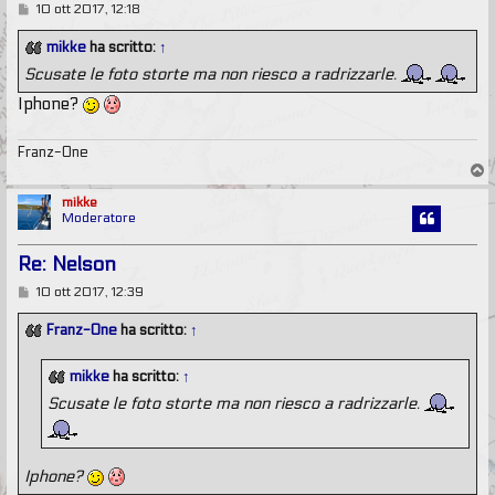
M
10 ott 2017, 12:18
e
s
mikke
ha scritto:
↑
s
a
Scusate le foto storte ma non riesco a radrizzarle.
g
g
Iphone?
i
o
Franz-One
T
o
p
mikke
Moderatore
Re: Nelson
M
10 ott 2017, 12:39
e
s
Franz-One
ha scritto:
↑
s
a
g
mikke
ha scritto:
↑
g
i
Scusate le foto storte ma non riesco a radrizzarle.
o
Iphone?