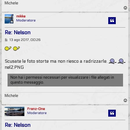
Michele
T
o
p
mikke
Moderatore
Re: Nelson
M
13 ago 2017, 00:26
e
s
s
a
g
Scusate le foto storte ma non riesco a radrizzarle.
g
nel2.PNG
i
o
Non hai i permessi necessari per visualizzare i file allegati in
questo messaggio.
Michele
T
o
p
Franz-One
Moderatore
Re: Nelson