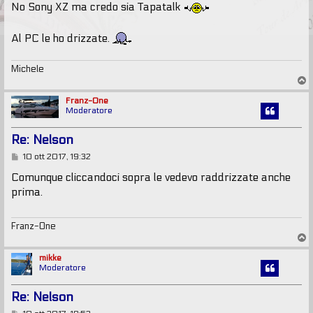
No Sony XZ ma credo sia Tapatalk
Al PC le ho drizzate.
Michele
T
o
p
Franz-One
Moderatore
Re: Nelson
M
10 ott 2017, 19:32
e
s
Comunque cliccandoci sopra le vedevo raddrizzate anche
s
prima.
a
g
g
i
Franz-One
o
T
o
p
mikke
Moderatore
Re: Nelson