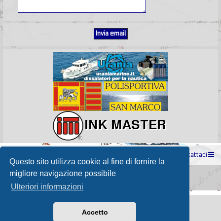
Indice
Contattaci
Questo sito utilizza cookie al fine di fornire la
Powered by
phpBB
® Forum Software © phpBB Limited
migliore navigazione possibile
Passione Nutica 2017 style created by
Makrov
Traduzione Italiana
phpBB-Store.it
Ulteriori informazioni
Accetto