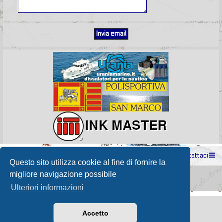
Indice
Contattaci
Questo sito utilizza cookie al fine di fornire la
Powered by
phpBB
® Forum Software © phpBB Limited
migliore navigazione possibile
Passione Nutica 2017 style created by
Makrov
Traduzione Italiana
phpBB-Store.it
Ulteriori informazioni
Accetto