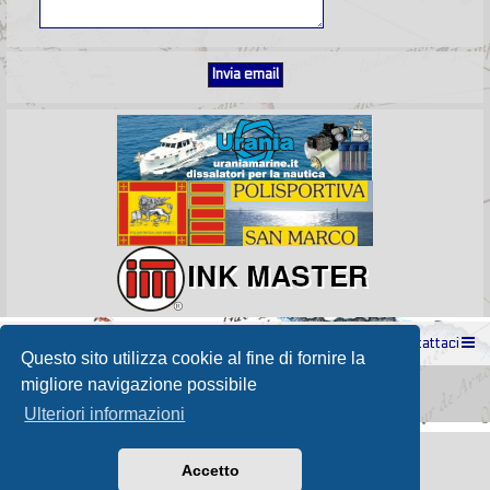
Indice
Contattaci
Questo sito utilizza cookie al fine di fornire la
Powered by
phpBB
® Forum Software © phpBB Limited
migliore navigazione possibile
Passione Nutica 2017 style created by
Makrov
Traduzione Italiana
phpBB-Store.it
Ulteriori informazioni
Accetto