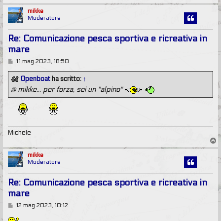
o
p
mikke
Moderatore
Re: Comunicazione pesca sportiva e ricreativa in
mare
M
11 mag 2023, 18:50
e
s
Openboat
ha scritto:
↑
s
@ mikke... per forza, sei un "alpino"
a
g
g
i
o
Michele
T
o
p
mikke
Moderatore
Re: Comunicazione pesca sportiva e ricreativa in
mare
M
12 mag 2023, 10:12
e
s