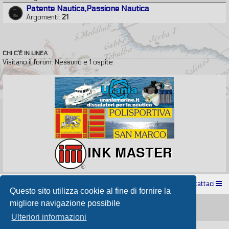
Patente Nautica,Passione Nautica
Argomenti:
21
CHI C’È IN LINEA
Visitano il forum: Nessuno e 1 ospite
Indice
Contattaci
Questo sito utilizza cookie al fine di fornire la
Powered by
phpBB
® Forum Software © phpBB Limited
migliore navigazione possibile
Passione Nutica 2017 style created by
Makrov
Traduzione Italiana
phpBB-Store.it
Ulteriori informazioni