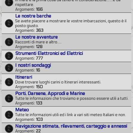
In mare è la prima cosa da tenere in considerazione.......e da
rispettare.
Argomenti:
166
Le nostre barche
Se avete piacere a mostrare le vostre imbarcazioni, questo è il
posto giusto.
Argomenti:
363
Le nostre avventure
Racconti di mare e altro.....
Argomenti:
128
Strumenti Elettronici ed Elettrici
Argomenti:
777
I nostri sondaggi
Argomenti:
16
Itinerari
Dove trovare luoghi carini o Itinerari interessanti.
Argomenti:
150
Porti, Darsene, Approdi e Marine
Tutte le informazioni che troviamo e possono essere utili a tutti.
Argomenti:
133
Meteo
Tutte le informazioni utili ed i link a vari siti meteo Italiani e non.
Argomenti:
103
Navigazione stimata, rilevamenti, carteggio e annessi
Argomenti:
22