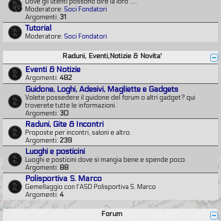
Dove gli utenti possono dire la loro .....
Moderatore:
Soci Fondatori
Argomenti:
31
Tutorial
Moderatore:
Soci Fondatori
Raduni, Eventi,Notizie & Novita'
Eventi & Notizie
Argomenti:
482
Guidone, Loghi, Adesivi, Magliette e Gadgets
Volete possedere il guidone del forum o altri gadget? qui
troverete tutte le informazioni.
Argomenti:
30
Raduni, Gite & Incontri
Proposte per incontri, saloni e altro.
Argomenti:
239
Luoghi e posticini
Luoghi e posticini dove si mangia bene e spende poco.
Argomenti:
88
Polisportiva S. Marco
Gemellaggio con l'ASD Polisportiva S. Marco
Argomenti:
4
Forum