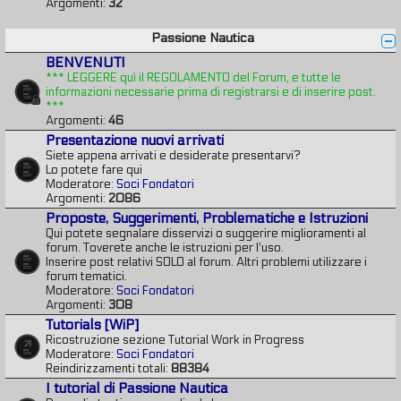
Argomenti:
32
Passione Nautica
BENVENUTI
*** LEGGERE quì il REGOLAMENTO del Forum, e tutte le
informazioni necessarie prima di registrarsi e di inserire post.
***
Argomenti:
46
Presentazione nuovi arrivati
Siete appena arrivati e desiderate presentarvi?
Lo potete fare qui
Moderatore:
Soci Fondatori
Argomenti:
2086
Proposte, Suggerimenti, Problematiche e Istruzioni
Qui potete segnalare disservizi o suggerire miglioramenti al
forum. Toverete anche le istruzioni per l'uso.
Inserire post relativi SOLO al forum. Altri problemi utilizzare i
forum tematici.
Moderatore:
Soci Fondatori
Argomenti:
308
Tutorials [WiP]
Ricostruzione sezione Tutorial Work in Progress
Moderatore:
Soci Fondatori
Reindirizzamenti totali:
88384
I tutorial di Passione Nautica