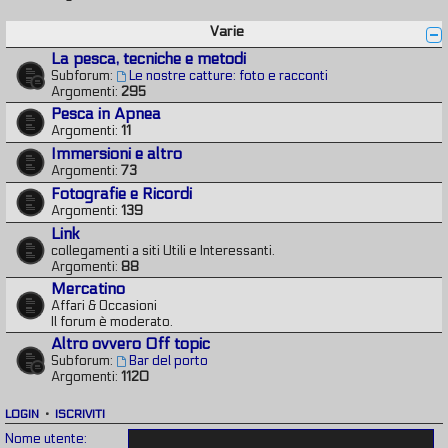
Varie
La pesca, tecniche e metodi
Subforum:
Le nostre catture: foto e racconti
Argomenti:
295
Pesca in Apnea
Argomenti:
11
Immersioni e altro
Argomenti:
73
Fotografie e Ricordi
Argomenti:
139
Link
collegamenti a siti Utili e Interessanti.
Argomenti:
88
Mercatino
Affari & Occasioni
Il forum è moderato.
Altro ovvero Off topic
Subforum:
Bar del porto
Argomenti:
1120
LOGIN
•
ISCRIVITI
Nome utente: