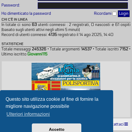
Password:
Ho dimenticato la password
Ricordami
CHI C’È IN LINEA
In totale ci sono
63
utenti connessi : 2 registrati, 0 nascosti e 61 ospiti
(basato sugli utenti attivi negli ultimi 5 minuti)
Record di utenti connessi:
4135
registrato il 14 ago 2025, 14:40
STATISTICHE
Totale messaggi
245326
• Totale argomenti
14537
• Totale iscritti
7152
•
Ultimo iscritto
Giovanni115
Questo sito utilizza cookie al fine di fornire la
migliore navigazione possibile
Ulteriori informazioni
Indice
Contattaci
Accetto