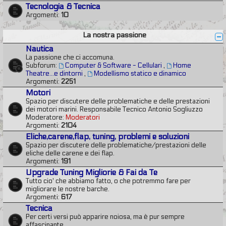
Tecnologia & Tecnica
Argomenti:
10
La nostra passione
Nautica
La passione che ci accomuna.
Subforum:
Computer & Software - Cellulari
,
Home
Theatre...e dintorni
,
Modellismo statico e dinamico
Argomenti:
2251
Motori
Spazio per discutere delle problematiche e delle prestazioni
dei motori marini. Responsabile Tecnico Antonio Sogliuzzo
Moderatore:
Moderatori
Argomenti:
2104
Eliche,carene,flap, tuning, problemi e soluzioni
Spazio per discutere delle problematiche/prestazioni delle
eliche delle carene e dei flap.
Argomenti:
191
Upgrade Tuning Migliorie & Fai da Te
Tutto cio' che abbiamo fatto, o che potremmo fare per
migliorare le nostre barche.
Argomenti:
617
Tecnica
Per certi versi può apparire noiosa, ma è pur sempre
affascinante.