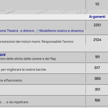
10
Argomenti
2251
ome Theatre...e dintorni
,
Modellismo statico e dinamico
2104
prestazioni dei motori marini. Responsabile Tecnico
ioni
191
ni delle eliche delle carene e dei flap.
617
 per migliorare le nostre barche.
369
re affascinante.
351
166
......e da rispettare.