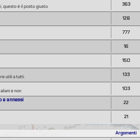
363
, questo è il posto giusto.
128
777
16
150
133
utili a tutti.
103
taliani e non.
o e annessi
22
21
Argomenti