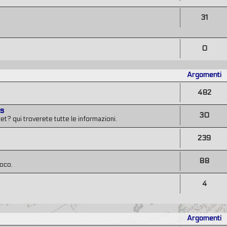
31
0
Argomenti
482
ts
30
et? qui troverete tutte le informazioni.
239
88
poco.
4
Argomenti