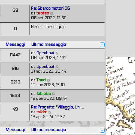
e
a
i
s
g
Re: Sbarco motori D6
m
68
s
g
V
da
teoteo
o
a
i
e
06 set 2022, 12:38
m
g
o
d
e
g
Nessun messaggio
i
s
0
i
u
s
o
l
a
t
g
Messaggi
Ultimo messaggio
i
g
m
i
V
da
Openboat
8442
o
o
e
06 apr 2026, 12:31
m
d
e
V
da
Openboat
i
916
s
e
21 nov 2022, 20:44
u
s
d
l
V
da
Tonci
a
i
t
8218
e
10 nov 2023, 15:18
g
u
i
d
g
l
m
V
da
fabio65
i
i
t
1633
o
e
19 gen 2023, 09:44
u
o
i
m
d
l
m
e
Re: Progetto: "Villaggio, Un …
i
t
49
o
s
V
da
mikke
u
i
m
s
e
16 apr 2024, 19:57
l
m
e
a
d
t
o
s
g
i
i
m
s
Messaggi
Ultimo messaggio
g
u
m
e
a
i