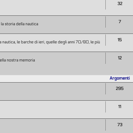
32
7
a storia della nautica
15
 nautica, le barche di ieri, quelle degli anni 70/80, le più
12
ella nostra memoria
Argomenti
295
11
73