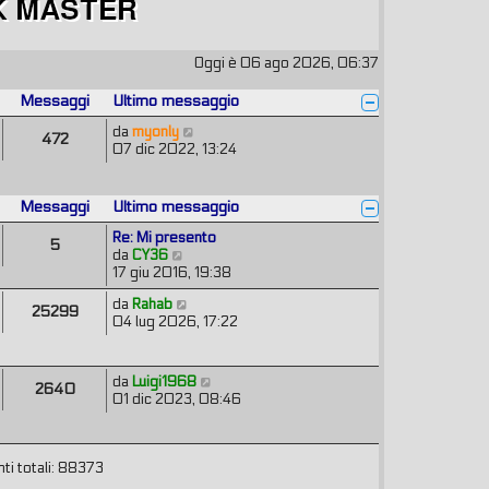
Oggi è 06 ago 2026, 06:37
Messaggi
Ultimo messaggio
V
da
myonly
472
e
07 dic 2022, 13:24
d
i
u
Messaggi
Ultimo messaggio
l
t
Re: Mi presento
5
i
V
da
CY36
m
e
17 giu 2016, 19:38
o
d
V
da
Rahab
m
i
25299
e
04 lug 2026, 17:22
e
u
d
s
l
i
s
t
u
a
i
V
da
Luigi1968
2640
l
g
m
e
01 dic 2023, 08:46
t
g
o
d
i
i
m
i
m
o
e
u
o
s
ti totali: 88373
l
m
s
t