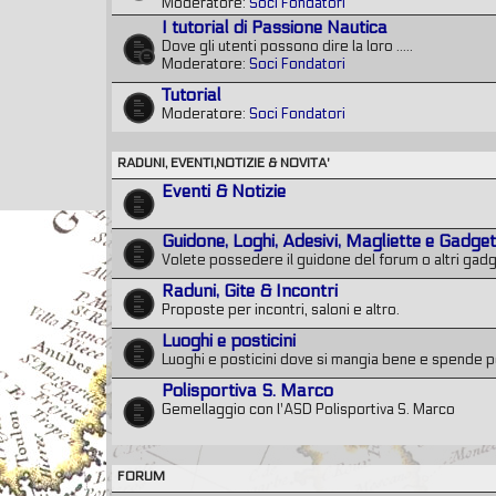
Moderatore:
Soci Fondatori
I tutorial di Passione Nautica
Dove gli utenti possono dire la loro .....
Moderatore:
Soci Fondatori
Tutorial
Moderatore:
Soci Fondatori
RADUNI, EVENTI,NOTIZIE & NOVITA'
Eventi & Notizie
Guidone, Loghi, Adesivi, Magliette e Gadge
Volete possedere il guidone del forum o altri gadg
Raduni, Gite & Incontri
Proposte per incontri, saloni e altro.
Luoghi e posticini
Luoghi e posticini dove si mangia bene e spende 
Polisportiva S. Marco
Gemellaggio con l'ASD Polisportiva S. Marco
FORUM