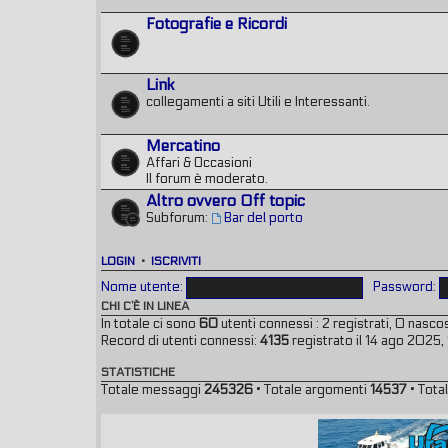
Fotografie e Ricordi
Link
collegamenti a siti Utili e Interessanti.
Mercatino
Affari & Occasioni
Il forum è moderato.
Altro ovvero Off topic
Subforum:
Bar del porto
LOGIN
•
ISCRIVITI
Nome utente:
Password:
CHI C’È IN LINEA
In totale ci sono
60
utenti connessi : 2 registrati, 0 nascost
Record di utenti connessi:
4135
registrato il 14 ago 2025,
STATISTICHE
Totale messaggi
245326
• Totale argomenti
14537
• Total