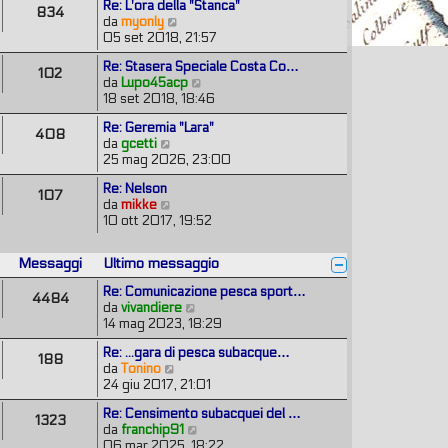
m
e
Re: L'ora della "Stanca"
a
i
834
t
o
s
V
da
myonly
g
o
i
m
s
e
05 set 2018, 21:57
g
m
e
a
d
i
o
s
Re: Stasera Speciale Costa Co…
g
i
o
102
m
s
V
da
Lupo45acp
g
u
e
a
e
18 set 2018, 18:46
i
l
s
g
d
o
t
s
Re: Geremia "Lara"
g
i
i
408
a
V
da
gcetti
i
u
m
g
e
25 mag 2026, 23:00
o
l
o
g
d
t
m
Re: Nelson
i
i
i
107
e
V
da
mikke
o
u
m
s
e
10 ott 2017, 19:52
l
o
s
d
t
m
a
i
i
e
g
Messaggi
Ultimo messaggio
u
m
s
g
l
o
s
Re: Comunicazione pesca sport…
i
4484
t
m
a
V
da
vivandiere
o
i
e
g
e
14 mag 2023, 18:29
m
s
g
d
o
s
Re: ...gara di pesca subacque…
i
i
188
m
a
V
da
Tonino
o
u
e
g
e
24 giu 2017, 21:01
l
s
g
d
t
s
Re: Censimento subacquei del …
i
i
i
1323
a
V
da
franchip91
o
u
m
g
e
06 mar 2025, 18:22