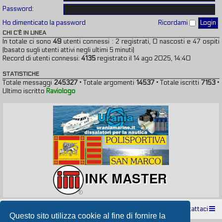
Password:
Ho dimenticato la password
Ricordami
CHI C’È IN LINEA
In totale ci sono
49
utenti connessi : 2 registrati, 0 nascosti e 47 ospiti
(basato sugli utenti attivi negli ultimi 5 minuti)
Record di utenti connessi:
4135
registrato il 14 ago 2025, 14:40
STATISTICHE
Totale messaggi
245327
• Totale argomenti
14537
• Totale iscritti
7153
•
Ultimo iscritto
Raviologo
Indice
Contattaci
Questo sito utilizza cookie al fine di fornire la