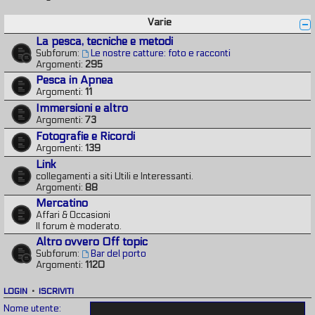
Varie
La pesca, tecniche e metodi
Subforum:
Le nostre catture: foto e racconti
Argomenti:
295
Pesca in Apnea
Argomenti:
11
Immersioni e altro
Argomenti:
73
Fotografie e Ricordi
Argomenti:
139
Link
collegamenti a siti Utili e Interessanti.
Argomenti:
88
Mercatino
Affari & Occasioni
Il forum è moderato.
Altro ovvero Off topic
Subforum:
Bar del porto
Argomenti:
1120
LOGIN
•
ISCRIVITI
Nome utente: