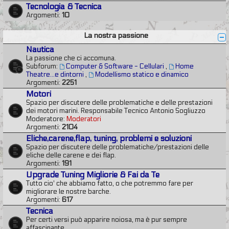
Tecnologia & Tecnica
Argomenti:
10
La nostra passione
Nautica
La passione che ci accomuna.
Subforum:
Computer & Software - Cellulari
,
Home
Theatre...e dintorni
,
Modellismo statico e dinamico
Argomenti:
2251
Motori
Spazio per discutere delle problematiche e delle prestazioni
dei motori marini. Responsabile Tecnico Antonio Sogliuzzo
Moderatore:
Moderatori
Argomenti:
2104
Eliche,carene,flap, tuning, problemi e soluzioni
Spazio per discutere delle problematiche/prestazioni delle
eliche delle carene e dei flap.
Argomenti:
191
Upgrade Tuning Migliorie & Fai da Te
Tutto cio' che abbiamo fatto, o che potremmo fare per
migliorare le nostre barche.
Argomenti:
617
Tecnica
Per certi versi può apparire noiosa, ma è pur sempre
affascinante.