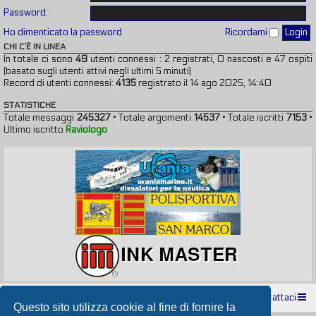
Password:
Ho dimenticato la password
Ricordami
CHI C’È IN LINEA
In totale ci sono
49
utenti connessi : 2 registrati, 0 nascosti e 47 ospiti
(basato sugli utenti attivi negli ultimi 5 minuti)
Record di utenti connessi:
4135
registrato il 14 ago 2025, 14:40
STATISTICHE
Totale messaggi
245327
• Totale argomenti
14537
• Totale iscritti
7153
•
Ultimo iscritto
Raviologo
Indice
Contattaci
Questo sito utilizza cookie al fine di fornire la