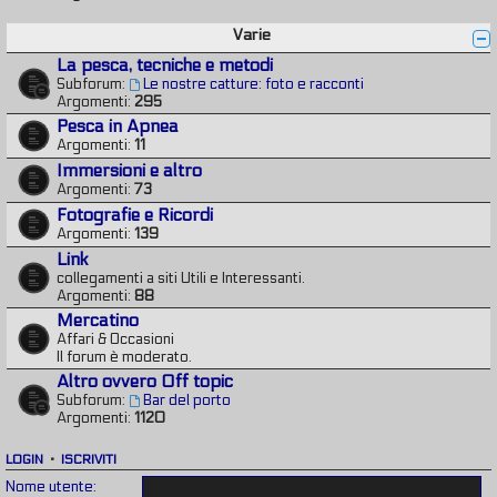
Varie
La pesca, tecniche e metodi
Subforum:
Le nostre catture: foto e racconti
Argomenti:
295
Pesca in Apnea
Argomenti:
11
Immersioni e altro
Argomenti:
73
Fotografie e Ricordi
Argomenti:
139
Link
collegamenti a siti Utili e Interessanti.
Argomenti:
88
Mercatino
Affari & Occasioni
Il forum è moderato.
Altro ovvero Off topic
Subforum:
Bar del porto
Argomenti:
1120
LOGIN
•
ISCRIVITI
Nome utente: