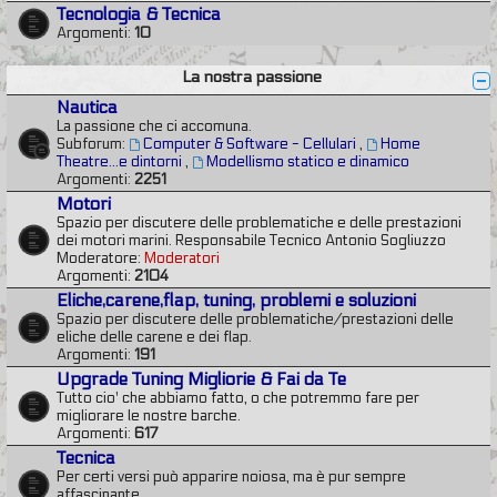
Tecnologia & Tecnica
Argomenti:
10
La nostra passione
Nautica
La passione che ci accomuna.
Subforum:
Computer & Software - Cellulari
,
Home
Theatre...e dintorni
,
Modellismo statico e dinamico
Argomenti:
2251
Motori
Spazio per discutere delle problematiche e delle prestazioni
dei motori marini. Responsabile Tecnico Antonio Sogliuzzo
Moderatore:
Moderatori
Argomenti:
2104
Eliche,carene,flap, tuning, problemi e soluzioni
Spazio per discutere delle problematiche/prestazioni delle
eliche delle carene e dei flap.
Argomenti:
191
Upgrade Tuning Migliorie & Fai da Te
Tutto cio' che abbiamo fatto, o che potremmo fare per
migliorare le nostre barche.
Argomenti:
617
Tecnica
Per certi versi può apparire noiosa, ma è pur sempre
affascinante.