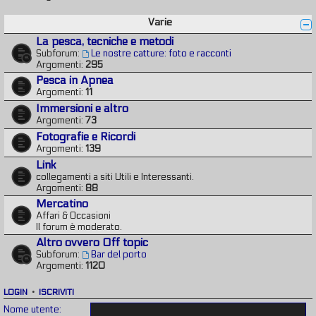
Varie
La pesca, tecniche e metodi
Subforum:
Le nostre catture: foto e racconti
Argomenti:
295
Pesca in Apnea
Argomenti:
11
Immersioni e altro
Argomenti:
73
Fotografie e Ricordi
Argomenti:
139
Link
collegamenti a siti Utili e Interessanti.
Argomenti:
88
Mercatino
Affari & Occasioni
Il forum è moderato.
Altro ovvero Off topic
Subforum:
Bar del porto
Argomenti:
1120
LOGIN
•
ISCRIVITI
Nome utente: