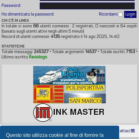
Password:
Ho dimenticato la password
Ricordami
CHI C’È IN LINEA
In totale ci sono
66
utenti connessi : 2 registrati, 0 nascosti e 64 ospiti
(basato sugli utenti attivi negli ultimi 5 minuti)
Record di utenti connessi:
4135
registrato il 14 ago 2025, 14:40
STATISTICHE
Totale messaggi
245327
• Totale argomenti
14537
• Totale iscritti
7153
•
Ultimo iscritto
Raviologo
Indice
Contattaci
Questo sito utilizza cookie al fine di fornire la