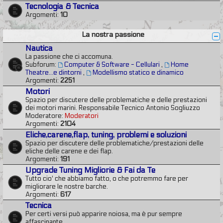
Tecnologia & Tecnica
Argomenti:
10
La nostra passione
Nautica
La passione che ci accomuna.
Subforum:
Computer & Software - Cellulari
,
Home
Theatre...e dintorni
,
Modellismo statico e dinamico
Argomenti:
2251
Motori
Spazio per discutere delle problematiche e delle prestazioni
dei motori marini. Responsabile Tecnico Antonio Sogliuzzo
Moderatore:
Moderatori
Argomenti:
2104
Eliche,carene,flap, tuning, problemi e soluzioni
Spazio per discutere delle problematiche/prestazioni delle
eliche delle carene e dei flap.
Argomenti:
191
Upgrade Tuning Migliorie & Fai da Te
Tutto cio' che abbiamo fatto, o che potremmo fare per
migliorare le nostre barche.
Argomenti:
617
Tecnica
Per certi versi può apparire noiosa, ma è pur sempre
affascinante.