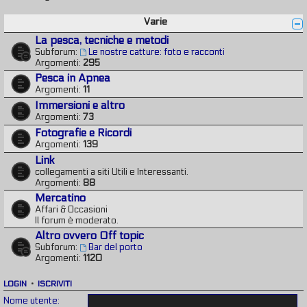
Varie
La pesca, tecniche e metodi
Subforum:
Le nostre catture: foto e racconti
Argomenti:
295
Pesca in Apnea
Argomenti:
11
Immersioni e altro
Argomenti:
73
Fotografie e Ricordi
Argomenti:
139
Link
collegamenti a siti Utili e Interessanti.
Argomenti:
88
Mercatino
Affari & Occasioni
Il forum è moderato.
Altro ovvero Off topic
Subforum:
Bar del porto
Argomenti:
1120
LOGIN
•
ISCRIVITI
Nome utente: