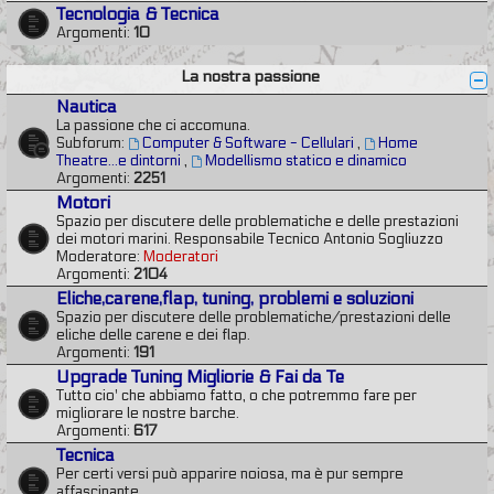
Tecnologia & Tecnica
Argomenti:
10
La nostra passione
Nautica
La passione che ci accomuna.
Subforum:
Computer & Software - Cellulari
,
Home
Theatre...e dintorni
,
Modellismo statico e dinamico
Argomenti:
2251
Motori
Spazio per discutere delle problematiche e delle prestazioni
dei motori marini. Responsabile Tecnico Antonio Sogliuzzo
Moderatore:
Moderatori
Argomenti:
2104
Eliche,carene,flap, tuning, problemi e soluzioni
Spazio per discutere delle problematiche/prestazioni delle
eliche delle carene e dei flap.
Argomenti:
191
Upgrade Tuning Migliorie & Fai da Te
Tutto cio' che abbiamo fatto, o che potremmo fare per
migliorare le nostre barche.
Argomenti:
617
Tecnica
Per certi versi può apparire noiosa, ma è pur sempre
affascinante.