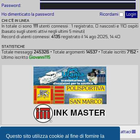
Password:
Ho dimenticato la password
Ricordami
CHI C’È IN LINEA
In totale ci sono
111
utenti connessi : 1 registrato, 0 nascosti e 110 ospiti
(basato sugli utenti attivi negli ultimi 5 minuti)
Record di utenti connessi:
4135
registrato il 14 ago 2025, 14:40
STATISTICHE
Totale messaggi
245326
• Totale argomenti
14537
• Totale iscritti
7152
•
Ultimo iscritto
Giovanni115
Indice
Contattaci
Questo sito utilizza cookie al fine di fornire la