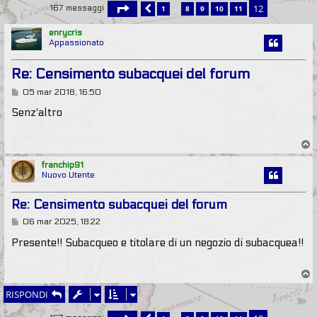
12
1
8
9
10
11
167 messaggi
…
PRECEDENTE
PAGINA
12
DI
12
enrycris
Appassionato
Re: Censimento subacquei del forum
M
05 mar 2018, 16:50
e
s
Senz'altro
s
a
g
T
g
o
i
p
franchip91
o
Nuovo Utente
Re: Censimento subacquei del forum
M
06 mar 2025, 18:22
e
s
Presente!! Subacqueo e titolare di un negozio di subacquea!!
s
a
g
T
g
o
i
RISPONDI
p
o