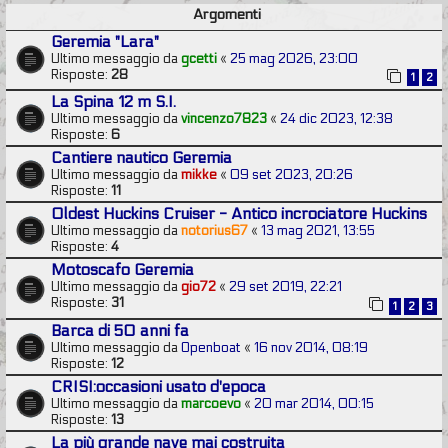
Argomenti
Geremia "Lara"
Ultimo messaggio da
gcetti
«
25 mag 2026, 23:00
Risposte:
28
1
2
La Spina 12 m S.I.
Ultimo messaggio da
vincenzo7823
«
24 dic 2023, 12:38
Risposte:
6
Cantiere nautico Geremia
Ultimo messaggio da
mikke
«
09 set 2023, 20:26
Risposte:
11
Oldest Huckins Cruiser - Antico incrociatore Huckins
Ultimo messaggio da
notorius67
«
13 mag 2021, 13:55
Risposte:
4
Motoscafo Geremia
Ultimo messaggio da
gio72
«
29 set 2019, 22:21
Risposte:
31
1
2
3
Barca di 50 anni fa
Ultimo messaggio da
Openboat
«
16 nov 2014, 08:19
Risposte:
12
CRISI:occasioni usato d'epoca
Ultimo messaggio da
marcoevo
«
20 mar 2014, 00:15
Risposte:
13
La più grande nave mai costruita