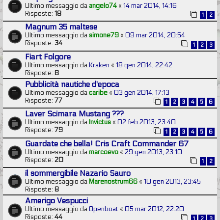
Ultimo messaggio da
angelo74
«
14 mar 2014, 14:16
Risposte:
18
1
2
Magnum 35 maltese
Ultimo messaggio da
simone79
«
09 mar 2014, 20:54
Risposte:
34
1
2
3
Fiart Folgore
Ultimo messaggio da
Kraken
«
18 gen 2014, 22:42
Risposte:
8
Pubblicità nautiche d'epoca
Ultimo messaggio da
caribe
«
03 gen 2014, 17:13
Risposte:
77
1
2
3
4
5
6
Laver Scimara Mustang ???
Ultimo messaggio da
Invictus
«
02 feb 2013, 23:40
Risposte:
79
1
2
3
4
5
6
Guardate che bella! Cris Craft Commander 67
Ultimo messaggio da
marcoevo
«
29 gen 2013, 23:10
Risposte:
20
1
2
il sommergibile Nazario Sauro
Ultimo messaggio da
Marenostrum66
«
10 gen 2013, 23:45
Risposte:
8
Amerigo Vespucci
Ultimo messaggio da
Openboat
«
05 mar 2012, 22:20
Risposte:
44
1
2
3