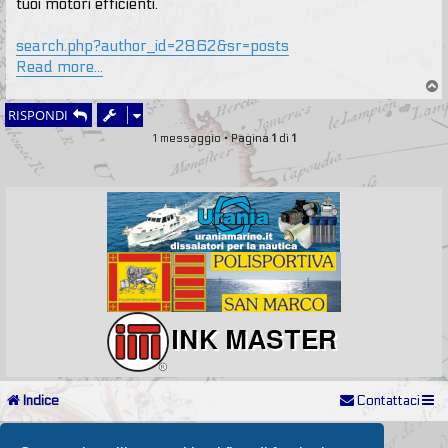
tuoi motori efficienti.
search.php?author_id=2862&sr=posts
Read more...
T
o
RISPONDI
p
1 messaggio • Pagina
1
di
1
Indice
Contattaci
Powered by
phpBB
® Forum Software © phpBB Limited
Passione Nutica 2017 style created by
Makrov