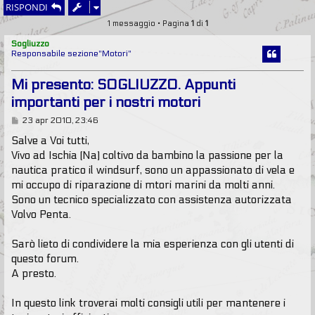
RISPONDI
1 messaggio • Pagina
1
di
1
Sogliuzzo
Responsabile sezione"Motori"
Mi presento: SOGLIUZZO. Appunti
importanti per i nostri motori
M
23 apr 2010, 23:46
e
s
Salve a Voi tutti,
s
Vivo ad Ischia (Na) coltivo da bambino la passione per la
a
g
nautica pratico il windsurf, sono un appassionato di vela e
g
mi occupo di riparazione di mtori marini da molti anni.
i
o
Sono un tecnico specializzato con assistenza autorizzata
Volvo Penta.
Sarò lieto di condividere la mia esperienza con gli utenti di
questo forum.
A presto.
In questo link troverai molti consigli utili per mantenere i