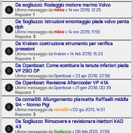
Da sogliuzzo: Rodaggio motore marino Volvo
Ultimo messaggio da
mikke
«
14 nov 2019, 12:25
Risposte:
1
Da Sogliuzzo: Istruzioni smontaggio piede volvo penta
dph
Ultimo messaggio da
mikke
«
14 nov 2019, 11:55
Risposte:
3
Da Kraken: costruzione strumento per verifica
pressioni
Ultimo messaggio da
Kraken
«
14 feb 2019, 15:23
Risposte:
1
Da Openboat: Come sostituire le tenute inferiori piede
VP 290 DP
Ultimo messaggio da
Openboat
«
23 apr 2018, 22:58
Da Openboat: Revisione Aftercooler VP 41A
Ultimo messaggio da
Openboat
«
21 gen 2018, 00:39
Risposte:
1
Da coma66: Allungamento plancetta Raffaelli middle
94 - Nonno Pigi
Ultimo messaggio da
coma66
«
02 giu 2013, 14:51
Risposte:
3
Da Sogliuzzo: Rimuovere e revisionare iniettori KAD
43
Ultimo messaggio da
Sogliuzzo
«
06 feb 2012, 21:59