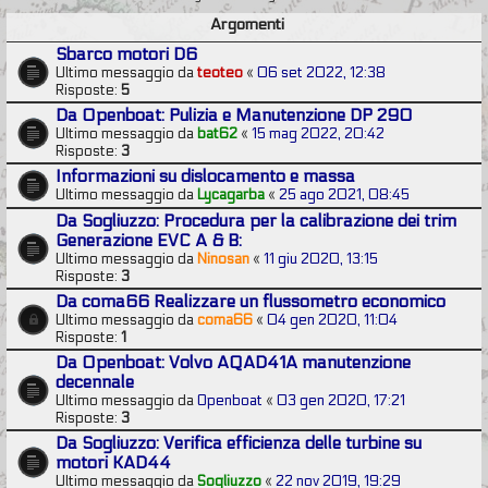
Argomenti
Sbarco motori D6
Ultimo messaggio da
teoteo
«
06 set 2022, 12:38
Risposte:
5
Da Openboat: Pulizia e Manutenzione DP 290
Ultimo messaggio da
bat62
«
15 mag 2022, 20:42
Risposte:
3
Informazioni su dislocamento e massa
Ultimo messaggio da
Lycagarba
«
25 ago 2021, 08:45
Da Sogliuzzo: Procedura per la calibrazione dei trim
Generazione EVC A & B:
Ultimo messaggio da
Ninosan
«
11 giu 2020, 13:15
Risposte:
3
Da coma66 Realizzare un flussometro economico
Ultimo messaggio da
coma66
«
04 gen 2020, 11:04
Risposte:
1
Da Openboat: Volvo AQAD41A manutenzione
decennale
Ultimo messaggio da
Openboat
«
03 gen 2020, 17:21
Risposte:
3
Da Sogliuzzo: Verifica efficienza delle turbine su
motori KAD44
Ultimo messaggio da
Sogliuzzo
«
22 nov 2019, 19:29