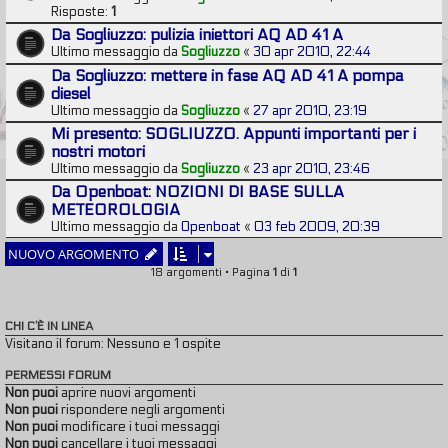
Risposte:
1
Da Sogliuzzo: pulizia iniettori AQ AD 41 A
Ultimo messaggio da
Sogliuzzo
«
30 apr 2010, 22:44
Da Sogliuzzo: mettere in fase AQ AD 41 A pompa
diesel
Ultimo messaggio da
Sogliuzzo
«
27 apr 2010, 23:19
Mi presento: SOGLIUZZO. Appunti importanti per i
nostri motori
Ultimo messaggio da
Sogliuzzo
«
23 apr 2010, 23:46
Da Openboat: NOZIONI DI BASE SULLA
METEOROLOGIA
Ultimo messaggio da
Openboat
«
03 feb 2009, 20:39
NUOVO ARGOMENTO
18 argomenti • Pagina
1
di
1
CHI C’È IN LINEA
Visitano il forum: Nessuno e 1 ospite
PERMESSI FORUM
Non puoi
aprire nuovi argomenti
Non puoi
rispondere negli argomenti
Non puoi
modificare i tuoi messaggi
Non puoi
cancellare i tuoi messaggi