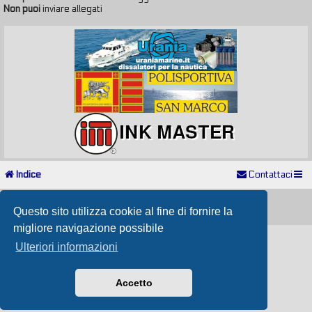
Non puoi
inviare allegati
Indice
Contattaci
Powered by
phpBB
® Forum Software © phpBB Limited
Passione Nutica 2017 style created by
Makrov
Questo sito utilizza cookie al fine di fornire la
Traduzione Italiana
phpBB-Store.it
migliore navigazione possibile
Ulteriori informazioni
Accetto