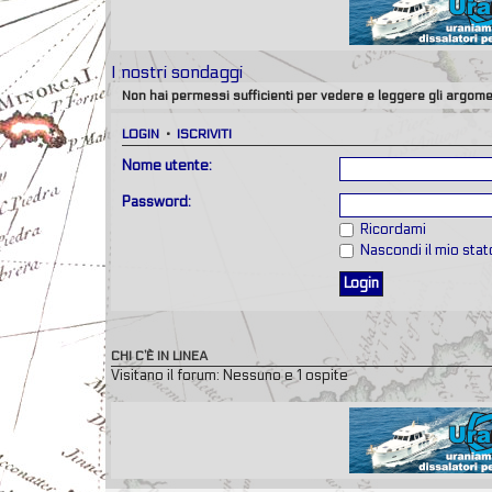
I nostri sondaggi
Non hai permessi sufficienti per vedere e leggere gli argome
LOGIN
•
ISCRIVITI
Nome utente:
Password:
Ricordami
Nascondi il mio sta
CHI C’È IN LINEA
Visitano il forum: Nessuno e 1 ospite