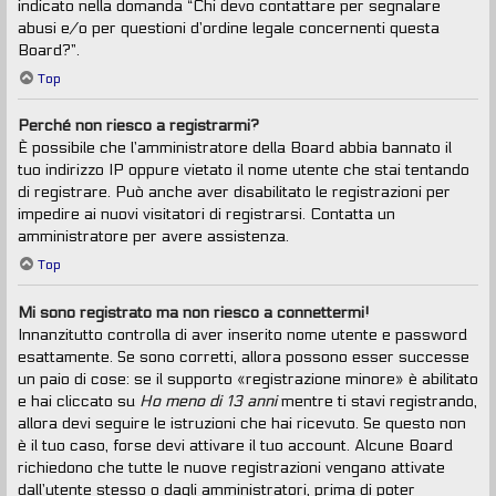
indicato nella domanda “Chi devo contattare per segnalare
abusi e/o per questioni d’ordine legale concernenti questa
Board?”.
Top
Perché non riesco a registrarmi?
È possibile che l’amministratore della Board abbia bannato il
tuo indirizzo IP oppure vietato il nome utente che stai tentando
di registrare. Può anche aver disabilitato le registrazioni per
impedire ai nuovi visitatori di registrarsi. Contatta un
amministratore per avere assistenza.
Top
Mi sono registrato ma non riesco a connettermi!
Innanzitutto controlla di aver inserito nome utente e password
esattamente. Se sono corretti, allora possono esser successe
un paio di cose: se il supporto «registrazione minore» è abilitato
e hai cliccato su
Ho meno di 13 anni
mentre ti stavi registrando,
allora devi seguire le istruzioni che hai ricevuto. Se questo non
è il tuo caso, forse devi attivare il tuo account. Alcune Board
richiedono che tutte le nuove registrazioni vengano attivate
dall’utente stesso o dagli amministratori, prima di poter