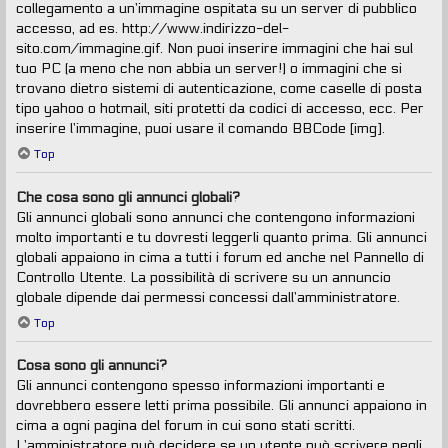
collegamento a un’immagine ospitata su un server di pubblico
accesso, ad es. http://www.indirizzo-del-
sito.com/immagine.gif. Non puoi inserire immagini che hai sul
tuo PC (a meno che non abbia un server!) o immagini che si
trovano dietro sistemi di autenticazione, come caselle di posta
tipo yahoo o hotmail, siti protetti da codici di accesso, ecc. Per
inserire l’immagine, puoi usare il comando BBCode [img].
Top
Che cosa sono gli annunci globali?
Gli annunci globali sono annunci che contengono informazioni
molto importanti e tu dovresti leggerli quanto prima. Gli annunci
globali appaiono in cima a tutti i forum ed anche nel Pannello di
Controllo Utente. La possibilità di scrivere su un annuncio
globale dipende dai permessi concessi dall’amministratore.
Top
Cosa sono gli annunci?
Gli annunci contengono spesso informazioni importanti e
dovrebbero essere letti prima possibile. Gli annunci appaiono in
cima a ogni pagina del forum in cui sono stati scritti.
L’amministratore può decidere se un utente può scrivere negli