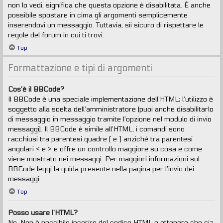
non lo vedi, significa che questa opzione è disabilitata. È anche
possibile spostare in cima gli argomenti semplicemente
inserendovi un messaggio. Tuttavia, sii sicuro di rispettare le
regole del forum in cui ti trovi.
Top
Formattazione e tipi di argomenti
Cos’è il BBCode?
Il BBCode è una speciale implementazione dell’HTML; l’utilizzo è
soggetto alla scelta dell’amministratore (puoi anche disabilitarlo
di messaggio in messaggio tramite l’opzione nel modulo di invio
messaggi). Il BBCode è simile all’HTML, i comandi sono
racchiusi tra parentesi quadre [ e ] anziché tra parentesi
angolari < e > e offre un controllo maggiore su cosa e come
viene mostrato nei messaggi. Per maggiori informazioni sul
BBCode leggi la guida presente nella pagina per l’invio dei
messaggi.
Top
Posso usare l’HTML?
No. Non è possibile inserire del codice HTML e ottenere che sia