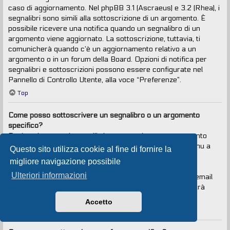
caso di aggiornamento. Nel phpBB 3.1 (Ascraeus) e 3.2 (Rhea), i
segnalibri sono simili alla sottoscrizione di un argomento. È
possibile ricevere una notifica quando un segnalibro di un
argomento viene aggiornato. La sottoscrizione, tuttavia, ti
comunicherà quando c’è un aggiornamento relativo a un
argomento o in un forum della Board. Opzioni di notifica per
segnalibri e sottoscrizioni possono essere configurate nel
Pannello di Controllo Utente, alla voce “Preferenze”.
Top
Come posso sottoscrivere un segnalibro o un argomento
specifico?
Puoi aggiungere ai segnalibri o sottoscrivere un argomento
specifico cliccando sul collegamento appropriato nel menu a
Questo sito utilizza cookie al fine di fornire la
tendina “Strumenti argomento”, situato vicino alla parte
migliore navigazione possibile
superiore e inferiore di un argomento.
Ulteriori informazioni
Rispondendo a un argomento con la voce “Avvisami via email
quando si risponde in questo argomento” selezionata, sarà
anche sottoscritto l’argomento.
Accetto
Top