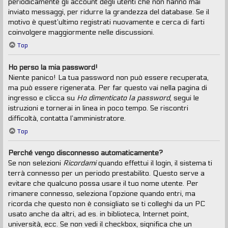
periodicamente gli account degli utenti che non hanno mai
inviato messaggi, per ridurre la grandezza del database. Se il
motivo è quest’ultimo registrati nuovamente e cerca di farti
coinvolgere maggiormente nelle discussioni.
Top
Ho perso la mia password!
Niente panico! La tua password non può essere recuperata,
ma può essere rigenerata. Per far questo vai nella pagina di
ingresso e clicca su
Ho dimenticato la password
, segui le
istruzioni e tornerai in linea in poco tempo. Se riscontri
difficoltà, contatta l’amministratore.
Top
Perché vengo disconnesso automaticamente?
Se non selezioni
Ricordami
quando effettui il login, il sistema ti
terrà connesso per un periodo prestabilito. Questo serve a
evitare che qualcuno possa usare il tuo nome utente. Per
rimanere connesso, seleziona l’opzione quando entri, ma
ricorda che questo non è consigliato se ti colleghi da un PC
usato anche da altri, ad es. in biblioteca, Internet point,
università, ecc. Se non vedi il checkbox, significa che un