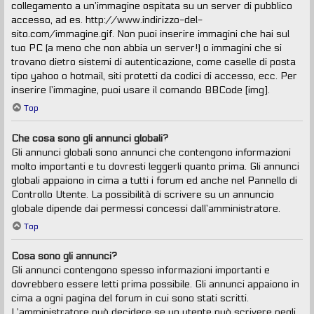
collegamento a un’immagine ospitata su un server di pubblico
accesso, ad es. http://www.indirizzo-del-
sito.com/immagine.gif. Non puoi inserire immagini che hai sul
tuo PC (a meno che non abbia un server!) o immagini che si
trovano dietro sistemi di autenticazione, come caselle di posta
tipo yahoo o hotmail, siti protetti da codici di accesso, ecc. Per
inserire l’immagine, puoi usare il comando BBCode [img].
Top
Che cosa sono gli annunci globali?
Gli annunci globali sono annunci che contengono informazioni
molto importanti e tu dovresti leggerli quanto prima. Gli annunci
globali appaiono in cima a tutti i forum ed anche nel Pannello di
Controllo Utente. La possibilità di scrivere su un annuncio
globale dipende dai permessi concessi dall’amministratore.
Top
Cosa sono gli annunci?
Gli annunci contengono spesso informazioni importanti e
dovrebbero essere letti prima possibile. Gli annunci appaiono in
cima a ogni pagina del forum in cui sono stati scritti.
L’amministratore può decidere se un utente può scrivere negli