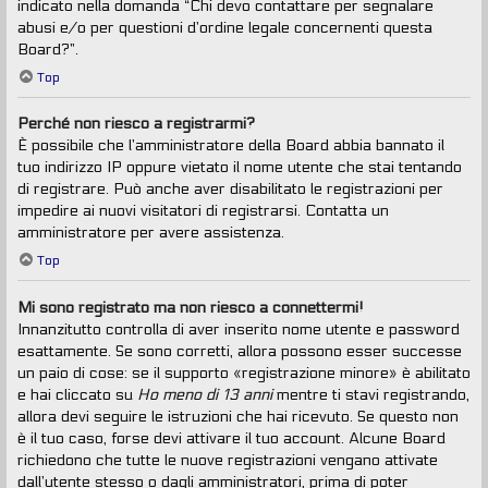
indicato nella domanda “Chi devo contattare per segnalare
abusi e/o per questioni d’ordine legale concernenti questa
Board?”.
Top
Perché non riesco a registrarmi?
È possibile che l’amministratore della Board abbia bannato il
tuo indirizzo IP oppure vietato il nome utente che stai tentando
di registrare. Può anche aver disabilitato le registrazioni per
impedire ai nuovi visitatori di registrarsi. Contatta un
amministratore per avere assistenza.
Top
Mi sono registrato ma non riesco a connettermi!
Innanzitutto controlla di aver inserito nome utente e password
esattamente. Se sono corretti, allora possono esser successe
un paio di cose: se il supporto «registrazione minore» è abilitato
e hai cliccato su
Ho meno di 13 anni
mentre ti stavi registrando,
allora devi seguire le istruzioni che hai ricevuto. Se questo non
è il tuo caso, forse devi attivare il tuo account. Alcune Board
richiedono che tutte le nuove registrazioni vengano attivate
dall’utente stesso o dagli amministratori, prima di poter