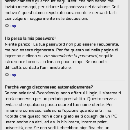
periodicamente gli account degli utenti che non hanno mai
inviato messaggi, per ridurre la grandezza del database. Se il
motivo è quest’ultimo registrati nuovamente e cerca di farti
coinvolgere maggiormente nelle discussioni.
Top
Ho perso la mia password!
Niente panico! La tua password non può essere recuperata,
ma può essere rigenerata. Per far questo vai nella pagina di
ingresso e clicca su
Ho dimenticato la password
, segui le
istruzioni e tornerai in linea in poco tempo. Se riscontri
difficoltà, contatta l’amministratore.
Top
Perché vengo disconnesso automaticamente?
Se non selezioni
Ricordami
quando effettui il login, il sistema ti
terrà connesso per un periodo prestabilito. Questo serve a
evitare che qualcuno possa usare il tuo nome utente. Per
rimanere connesso, seleziona l’opzione quando entri, ma
ricorda che questo non è consigliato se ti colleghi da un PC
usato anche da altri, ad es. in biblioteca, Internet point,
università, ecc. Se non vedi il checkbox, significa che un