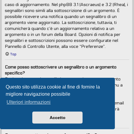
caso di aggiornamento. Nel phpBB 3.1 (Ascraeus) e 3.2 (Rhea), i
segnalibri sono simili alla sottoscrizione di un argomento. È
possibile ricevere una notifica quando un segnalibro di un
argomento viene aggiornato. La sottoscrizione, tuttavia, ti
comunicherà quando c’è un aggiornamento relativo a un
argomento o in un forum della Board. Opzioni di notifica per
segnalibri e sottoscrizioni possono essere configurate nel
Pannello di Controllo Utente, alla voce “Preferenze”.
Top
Come posso sottoscrivere un segnalibro o un argomento
specifico?
Puoi aggiungere ai segnalibri o sottoscrivere un argomento
specifico cliccando sul collegamento appropriato nel menu a
Questo sito utilizza cookie al fine di fornire la
tendina “Strumenti argomento”, situato vicino alla parte
migliore navigazione possibile
superiore e inferiore di un argomento.
Ulteriori informazioni
Rispondendo a un argomento con la voce “Avvisami via email
quando si risponde in questo argomento” selezionata, sarà
anche sottoscritto l’argomento.
Accetto
Top