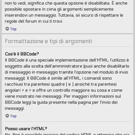
non lo vedi, significa che questa opzione è disabilitata. È anche
possibile spostare in cima gli argomenti semplicemente
inserendovi un messaggio. Tuttavia, sii sicuro di rispettare le
regole del forum in cui ti trovi.
Top
Formattazione e tipi di argomenti
Cos’è il BBCode?
Il BBCode è una speciale implementazione dell’HTML; l’utilizzo è
soggetto alla scelta dell’amministratore (puoi anche disabilitarlo
di messaggio in messaggio tramite l’opzione nel modulo di invio
messaggi). Il BBCode è simile all’HTML, i comandi sono
racchiusi tra parentesi quadre [ e ] anziché tra parentesi
angolari < e > e offre un controllo maggiore su cosa e come
viene mostrato nei messaggi. Per maggiori informazioni sul
BBCode leggi la guida presente nella pagina per l’invio dei
messaggi.
Top
Posso usare l’HTML?
No. Non è possibile inserire del codice HTML e ottenere che sia