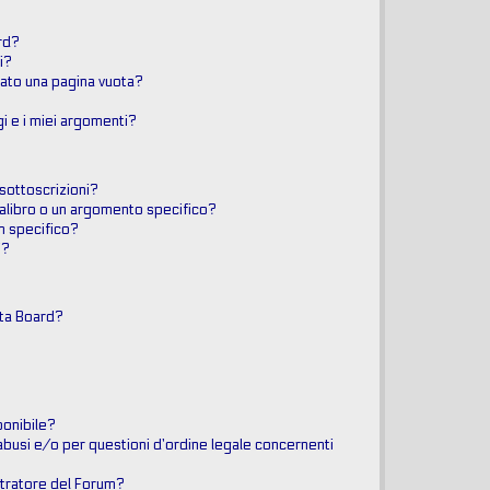
rd?
i?
tato una pagina vuota?
i e i miei argomenti?
 sottoscrizioni?
libro o un argomento specifico?
m specifico?
i?
sta Board?
?
ponibile?
abusi e/o per questioni d’ordine legale concernenti
tratore del Forum?