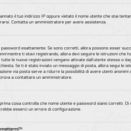
nnato il tuo indirizzo IP oppure vietato il nome utente che stai tentan
istrarsi. Contatta un amministratore per avere assistenza.
 e password esattamente. Se sono corretti, allora possono esser succ
anni
mentre ti stavi registrando, allora devi seguire le istruzioni che h
 tutte le nuove registrazioni vengano attivate dall’utente stesso o d
 richiesta. Se ti è stato inviato un messaggio di posta, allora segui le 
tivazione via posta serve a ridurre la possibilità di avere utenti anoni
ra prova a contattare un amministratore.
prima cosa controlla che nome utente e password siano corretti. Di so
trebbe esserci un errore di configurazione.
onnettermi?!