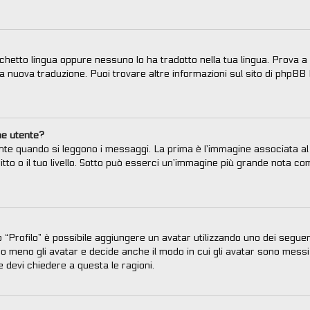
chetto lingua oppure nessuno lo ha tradotto nella tua lingua. Prova a 
una nuova traduzione. Puoi trovare altre informazioni sul sito di phpBB 
me utente?
e quando si leggono i messaggi. La prima è l’immagine associata al t
ritto o il tuo livello. Sotto può esserci un’immagine più grande nota c
to “Profilo” è possibile aggiungere un avatar utilizzando uno dei segue
o meno gli avatar e decide anche il modo in cui gli avatar sono messi 
e devi chiedere a questa le ragioni.