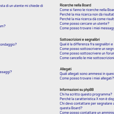
Ricerche nella Board
sta di un utente mi chiede di
Come si fanno le ricerche nella Boa
Perché la mia ricerca non dà risultat
Perché la mia ricerca dà come risul
Come posso cercare un utente?
rum?
Come posso trovare i miei messagg
Sottoscrizioni e segnalibri
Qual è la differenza fra segnalibri e
 sondaggio?
Come posso sottoscrivere un segna
Come posso sottoscrivere un foru
Come cancello le mie sottoscrizion
Allegati
messaggi?
Quali allegati sono ammessi in que
Come posso trovare i miei allegati
Informazioni su phpBB
Chi ha scritto questo programma?
Perché la caratteristica X non è dis
Chi devo contattare per segnalare 
questa Board?
Come posso contattare un amminis