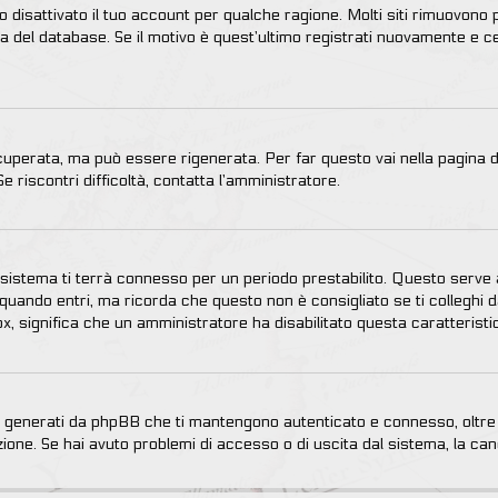
 disattivato il tuo account per qualche ragione. Molti siti rimuovono 
a del database. Se il motivo è quest’ultimo registrati nuovamente e c
perata, ma può essere rigenerata. Per far questo vai nella pagina d
Se riscontri difficoltà, contatta l’amministratore.
 il sistema ti terrà connesso per un periodo prestabilito. Questo serv
uando entri, ma ricorda che questo non è consigliato se ti colleghi da
box, significa che un amministratore ha disabilitato questa caratteristi
ie generati da phpBB che ti mantengono autenticato e connesso, oltre 
zione. Se hai avuto problemi di accesso o di uscita dal sistema, la canc