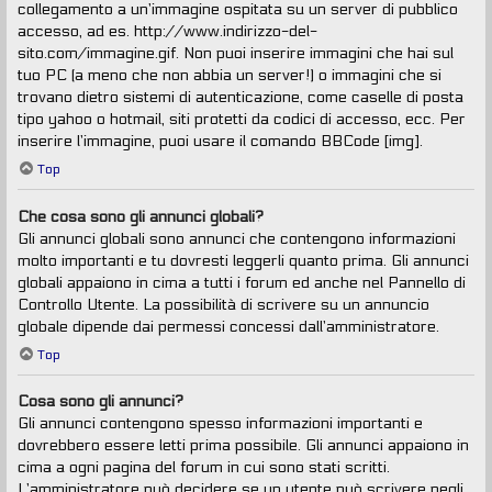
collegamento a un’immagine ospitata su un server di pubblico
accesso, ad es. http://www.indirizzo-del-
sito.com/immagine.gif. Non puoi inserire immagini che hai sul
tuo PC (a meno che non abbia un server!) o immagini che si
trovano dietro sistemi di autenticazione, come caselle di posta
tipo yahoo o hotmail, siti protetti da codici di accesso, ecc. Per
inserire l’immagine, puoi usare il comando BBCode [img].
Top
Che cosa sono gli annunci globali?
Gli annunci globali sono annunci che contengono informazioni
molto importanti e tu dovresti leggerli quanto prima. Gli annunci
globali appaiono in cima a tutti i forum ed anche nel Pannello di
Controllo Utente. La possibilità di scrivere su un annuncio
globale dipende dai permessi concessi dall’amministratore.
Top
Cosa sono gli annunci?
Gli annunci contengono spesso informazioni importanti e
dovrebbero essere letti prima possibile. Gli annunci appaiono in
cima a ogni pagina del forum in cui sono stati scritti.
L’amministratore può decidere se un utente può scrivere negli