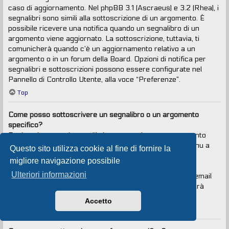
caso di aggiornamento. Nel phpBB 3.1 (Ascraeus) e 3.2 (Rhea), i
segnalibri sono simili alla sottoscrizione di un argomento. È
possibile ricevere una notifica quando un segnalibro di un
argomento viene aggiornato. La sottoscrizione, tuttavia, ti
comunicherà quando c’è un aggiornamento relativo a un
argomento o in un forum della Board. Opzioni di notifica per
segnalibri e sottoscrizioni possono essere configurate nel
Pannello di Controllo Utente, alla voce “Preferenze”.
Top
Come posso sottoscrivere un segnalibro o un argomento
specifico?
Puoi aggiungere ai segnalibri o sottoscrivere un argomento
specifico cliccando sul collegamento appropriato nel menu a
Questo sito utilizza cookie al fine di fornire la
tendina “Strumenti argomento”, situato vicino alla parte
migliore navigazione possibile
superiore e inferiore di un argomento.
Ulteriori informazioni
Rispondendo a un argomento con la voce “Avvisami via email
quando si risponde in questo argomento” selezionata, sarà
anche sottoscritto l’argomento.
Accetto
Top