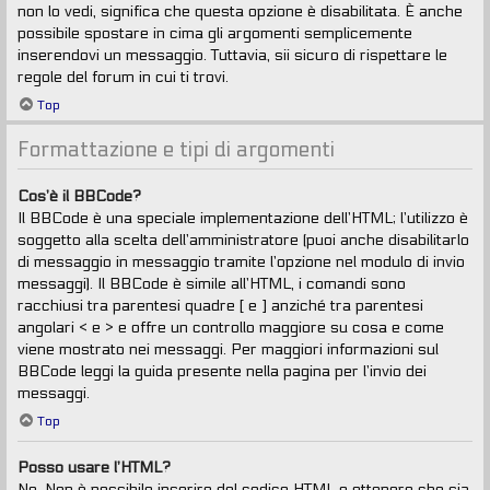
non lo vedi, significa che questa opzione è disabilitata. È anche
possibile spostare in cima gli argomenti semplicemente
inserendovi un messaggio. Tuttavia, sii sicuro di rispettare le
regole del forum in cui ti trovi.
Top
Formattazione e tipi di argomenti
Cos’è il BBCode?
Il BBCode è una speciale implementazione dell’HTML; l’utilizzo è
soggetto alla scelta dell’amministratore (puoi anche disabilitarlo
di messaggio in messaggio tramite l’opzione nel modulo di invio
messaggi). Il BBCode è simile all’HTML, i comandi sono
racchiusi tra parentesi quadre [ e ] anziché tra parentesi
angolari < e > e offre un controllo maggiore su cosa e come
viene mostrato nei messaggi. Per maggiori informazioni sul
BBCode leggi la guida presente nella pagina per l’invio dei
messaggi.
Top
Posso usare l’HTML?
No. Non è possibile inserire del codice HTML e ottenere che sia