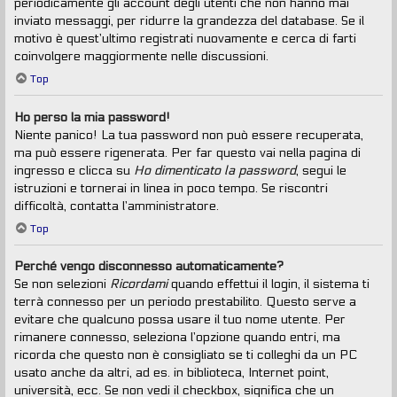
periodicamente gli account degli utenti che non hanno mai
inviato messaggi, per ridurre la grandezza del database. Se il
motivo è quest’ultimo registrati nuovamente e cerca di farti
coinvolgere maggiormente nelle discussioni.
Top
Ho perso la mia password!
Niente panico! La tua password non può essere recuperata,
ma può essere rigenerata. Per far questo vai nella pagina di
ingresso e clicca su
Ho dimenticato la password
, segui le
istruzioni e tornerai in linea in poco tempo. Se riscontri
difficoltà, contatta l’amministratore.
Top
Perché vengo disconnesso automaticamente?
Se non selezioni
Ricordami
quando effettui il login, il sistema ti
terrà connesso per un periodo prestabilito. Questo serve a
evitare che qualcuno possa usare il tuo nome utente. Per
rimanere connesso, seleziona l’opzione quando entri, ma
ricorda che questo non è consigliato se ti colleghi da un PC
usato anche da altri, ad es. in biblioteca, Internet point,
università, ecc. Se non vedi il checkbox, significa che un