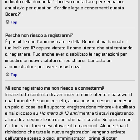
indicato nella domanda “Chi devo contattare per segnalare
abusi e/o per questioni d’ordine legale concernenti questa
Board?”.
Top
Perché non riesco a registrarmi?
È possibile che l’amministratore della Board abbia bannato il
tuo indirizzo IP oppure vietato il nome utente che stai tentando
di registrare. Può anche aver disabilitato le registrazioni per
impedire ai nuovi visitatori di registrarsi. Contatta un
amministratore per avere assistenza.
Top
Mi sono registrato ma non riesco a connettermi!
Innanzitutto controlla di aver inserito nome utente e password
esattamente. Se sono corretti, allora possono esser successe
un paio di cose: se il supporto «registrazione minore» è abilitato
e hai cliccato su
Ho meno di 13 anni
mentre ti stavi registrando,
allora devi seguire le istruzioni che hai ricevuto. Se questo non
è il tuo caso, forse devi attivare il tuo account. Alcune Board
richiedono che tutte le nuove registrazioni vengano attivate
dall’utente stesso o dagli amministratori, prima di poter