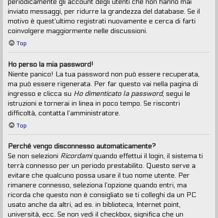
periodicamente gli account degli utenti che non hanno mai
inviato messaggi, per ridurre la grandezza del database. Se il
motivo è quest’ultimo registrati nuovamente e cerca di farti
coinvolgere maggiormente nelle discussioni.
Top
Ho perso la mia password!
Niente panico! La tua password non può essere recuperata,
ma può essere rigenerata. Per far questo vai nella pagina di
ingresso e clicca su
Ho dimenticato la password
, segui le
istruzioni e tornerai in linea in poco tempo. Se riscontri
difficoltà, contatta l’amministratore.
Top
Perché vengo disconnesso automaticamente?
Se non selezioni
Ricordami
quando effettui il login, il sistema ti
terrà connesso per un periodo prestabilito. Questo serve a
evitare che qualcuno possa usare il tuo nome utente. Per
rimanere connesso, seleziona l’opzione quando entri, ma
ricorda che questo non è consigliato se ti colleghi da un PC
usato anche da altri, ad es. in biblioteca, Internet point,
università, ecc. Se non vedi il checkbox, significa che un