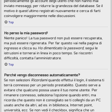
periodicamente gli account degli utenti che non hanno mai
inviato messaggi, per ridurre la grandezza del database. Se il
motivo è quest’ultimo registrati nuovamente e cerca di farti
coinvolgere maggiormente nelle discussioni.
Top
Ho perso la mia password!
Niente panico! La tua password non può essere recuperata,
ma può essere rigenerata. Per far questo vai nella pagina di
ingresso e clicca su
Ho dimenticato la password
, segui le
istruzioni e tornerai in linea in poco tempo. Se riscontri
difficoltà, contatta l’amministratore.
Top
Perché vengo disconnesso automaticamente?
Se non selezioni
Ricordami
quando effettui il login, il sistema ti
terrà connesso per un periodo prestabilito. Questo serve a
evitare che qualcuno possa usare il tuo nome utente. Per
rimanere connesso, seleziona l’opzione quando entri, ma
ricorda che questo non è consigliato se ti colleghi da un PC
usato anche da altri, ad es. in biblioteca, Internet point,
università, ecc. Se non vedi il checkbox, significa che un