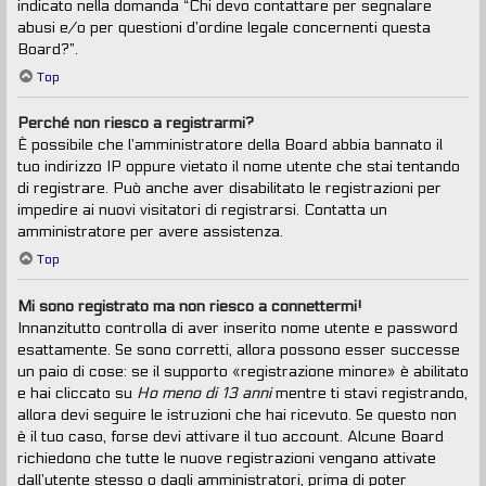
indicato nella domanda “Chi devo contattare per segnalare
abusi e/o per questioni d’ordine legale concernenti questa
Board?”.
Top
Perché non riesco a registrarmi?
È possibile che l’amministratore della Board abbia bannato il
tuo indirizzo IP oppure vietato il nome utente che stai tentando
di registrare. Può anche aver disabilitato le registrazioni per
impedire ai nuovi visitatori di registrarsi. Contatta un
amministratore per avere assistenza.
Top
Mi sono registrato ma non riesco a connettermi!
Innanzitutto controlla di aver inserito nome utente e password
esattamente. Se sono corretti, allora possono esser successe
un paio di cose: se il supporto «registrazione minore» è abilitato
e hai cliccato su
Ho meno di 13 anni
mentre ti stavi registrando,
allora devi seguire le istruzioni che hai ricevuto. Se questo non
è il tuo caso, forse devi attivare il tuo account. Alcune Board
richiedono che tutte le nuove registrazioni vengano attivate
dall’utente stesso o dagli amministratori, prima di poter