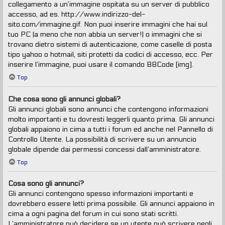
collegamento a un’immagine ospitata su un server di pubblico
accesso, ad es. http://www.indirizzo-del-
sito.com/immagine.gif. Non puoi inserire immagini che hai sul
tuo PC (a meno che non abbia un server!) o immagini che si
trovano dietro sistemi di autenticazione, come caselle di posta
tipo yahoo o hotmail, siti protetti da codici di accesso, ecc. Per
inserire l’immagine, puoi usare il comando BBCode [img].
Top
Che cosa sono gli annunci globali?
Gli annunci globali sono annunci che contengono informazioni
molto importanti e tu dovresti leggerli quanto prima. Gli annunci
globali appaiono in cima a tutti i forum ed anche nel Pannello di
Controllo Utente. La possibilità di scrivere su un annuncio
globale dipende dai permessi concessi dall’amministratore.
Top
Cosa sono gli annunci?
Gli annunci contengono spesso informazioni importanti e
dovrebbero essere letti prima possibile. Gli annunci appaiono in
cima a ogni pagina del forum in cui sono stati scritti.
L’amministratore può decidere se un utente può scrivere negli