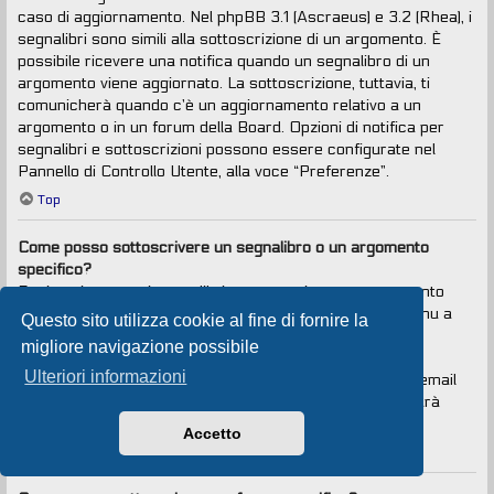
caso di aggiornamento. Nel phpBB 3.1 (Ascraeus) e 3.2 (Rhea), i
segnalibri sono simili alla sottoscrizione di un argomento. È
possibile ricevere una notifica quando un segnalibro di un
argomento viene aggiornato. La sottoscrizione, tuttavia, ti
comunicherà quando c’è un aggiornamento relativo a un
argomento o in un forum della Board. Opzioni di notifica per
segnalibri e sottoscrizioni possono essere configurate nel
Pannello di Controllo Utente, alla voce “Preferenze”.
Top
Come posso sottoscrivere un segnalibro o un argomento
specifico?
Puoi aggiungere ai segnalibri o sottoscrivere un argomento
specifico cliccando sul collegamento appropriato nel menu a
Questo sito utilizza cookie al fine di fornire la
tendina “Strumenti argomento”, situato vicino alla parte
migliore navigazione possibile
superiore e inferiore di un argomento.
Ulteriori informazioni
Rispondendo a un argomento con la voce “Avvisami via email
quando si risponde in questo argomento” selezionata, sarà
anche sottoscritto l’argomento.
Accetto
Top