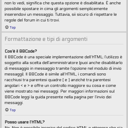
non lo vedi, significa che questa opzione è disabilitata. È anche
possibile spostare in cima gli argomenti semplicemente
inserendovi un messaggio. Tuttavia, sii sicuro di rispettare le
regole del forum in cui ti trovi.
Top
Formattazione e tipi di argomenti
Cos’è il BBCode?
Il BBCode è una speciale implementazione dell’HTML; l’utilizzo è
soggetto alla scelta dell’amministratore (puoi anche disabilitarlo
di messaggio in messaggio tramite l’opzione nel modulo di invio
messaggi). Il BBCode è simile all’HTML, i comandi sono
racchiusi tra parentesi quadre [ e ] anziché tra parentesi
angolari < e > e offre un controllo maggiore su cosa e come
viene mostrato nei messaggi. Per maggiori informazioni sul
BBCode leggi la guida presente nella pagina per l’invio dei
messaggi.
Top
Posso usare l’HTML?
No. Non è possibile inserire del codice HTML e ottenere che sia