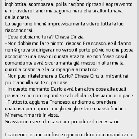
inghiottita, scomparsa, poi la ragione riprese il sopravvento
e intravidero l'enorme sagoma nera che si allontanava
dalla costa.
La seguirono finchè improvvisamente videro tutte le luci
riaccendersi.
-Cosa dobbiamo fare? Chiese Cinzia.
-Non dobbiamo fare niente, rispose Francesco, se il danno
non è grave si dirigeranno verso il porto più vicino che possa
accogliere una nave di questa stazza, se non fosse così il
comandante avrà sicuramente già messo in allarme la
guardia costiera e la compagnia armatrice.
-Non puoi ritelefonare a Carlo? Chiese Cinzia, mi sentirei
più tranquilla se te ci parlassi.
-In questo momento Carlo avrà ben altre cose alle quali
pensare che non rispondere al cellulare, lasciamolo in pace.
-Piuttosto, aggiunse Franceso, andiamo a prendere
qualcosa per coprirci meglio, voglio stare quassù finchè il
Minerva rimarrà in vista.
Si avviarono verso la casa per prendere il necessario.
I camerieri erano confusi e ognuno di loro raccomandava ai