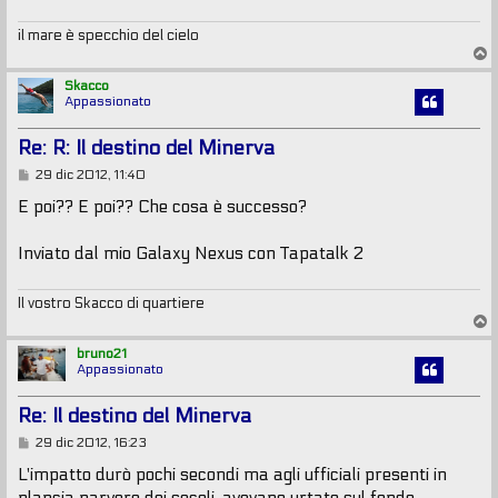
il mare è specchio del cielo
T
o
p
Skacco
Appassionato
Re: R: Il destino del Minerva
M
29 dic 2012, 11:40
e
s
E poi?? E poi?? Che cosa è successo?
s
a
g
Inviato dal mio Galaxy Nexus con Tapatalk 2
g
i
o
Il vostro Skacco di quartiere
T
o
p
bruno21
Appassionato
Re: Il destino del Minerva
M
29 dic 2012, 16:23
e
s
L'impatto durò pochi secondi ma agli ufficiali presenti in
s