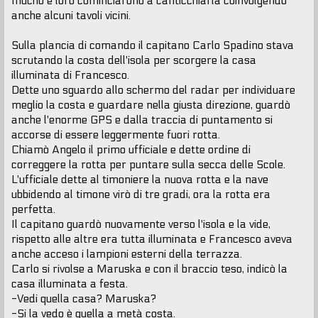
mucho e loro cominciarono a canticchiarla coinvolgendo
anche alcuni tavoli vicini.
Sulla plancia di comando il capitano Carlo Spadino stava
scrutando la costa dell'isola per scorgere la casa
illuminata di Francesco.
Dette uno sguardo allo schermo del radar per individuare
meglio la costa e guardare nella giusta direzione, guardò
anche l'enorme GPS e dalla traccia di puntamento si
accorse di essere leggermente fuori rotta.
Chiamò Angelo il primo ufficiale e dette ordine di
correggere la rotta per puntare sulla secca delle Scole.
L'ufficiale dette al timoniere la nuova rotta e la nave
ubbidendo al timone virò di tre gradi, ora la rotta era
perfetta.
Il capitano guardò nuovamente verso l'isola e la vide,
rispetto alle altre era tutta illuminata e Francesco aveva
anche acceso i lampioni esterni della terrazza.
Carlo si rivolse a Maruska e con il braccio teso, indicò la
casa illuminata a festa.
-Vedi quella casa? Maruska?
-Si la vedo è quella a metà costa.