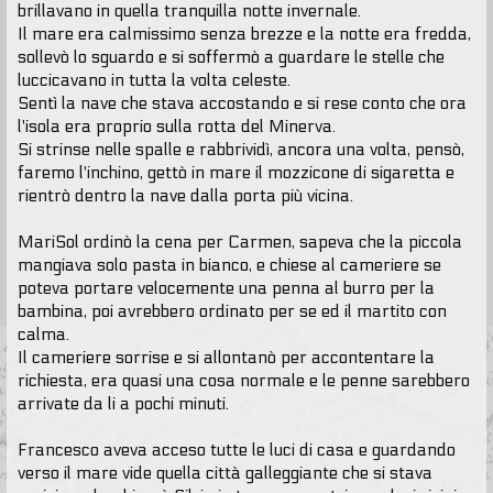
brillavano in quella tranquilla notte invernale.
Il mare era calmissimo senza brezze e la notte era fredda,
sollevò lo sguardo e si soffermò a guardare le stelle che
luccicavano in tutta la volta celeste.
Sentì la nave che stava accostando e si rese conto che ora
l'isola era proprio sulla rotta del Minerva.
Si strinse nelle spalle e rabbrividì, ancora una volta, pensò,
faremo l'inchino, gettò in mare il mozzicone di sigaretta e
rientrò dentro la nave dalla porta più vicina.
MariSol ordinò la cena per Carmen, sapeva che la piccola
mangiava solo pasta in bianco, e chiese al cameriere se
poteva portare velocemente una penna al burro per la
bambina, poi avrebbero ordinato per se ed il martito con
calma.
Il cameriere sorrise e si allontanò per accontentare la
richiesta, era quasi una cosa normale e le penne sarebbero
arrivate da li a pochi minuti.
Francesco aveva acceso tutte le luci di casa e guardando
verso il mare vide quella città galleggiante che si stava