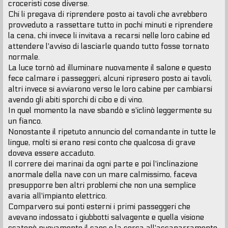
croceristi cose diverse.
Chi li pregava di riprendere posto ai tavoli che avrebbero
provveduto a rassettare tutto in pochi minuti e riprendere
la cena, chi invece li invitava a recarsi nelle loro cabine ed
attendere l'avviso di lasciarle quando tutto fosse tornato
normale.
La luce tornò ad illuminare nuovamente il salone e questo
fece calmare i passeggeri, alcuni ripresero posto ai tavoli,
altri invece si avviarono verso le loro cabine per cambiarsi
avendo gli abiti sporchi di cibo e di vino.
In quel momento la nave sbandò e s'iclinò leggermente su
un fianco.
Nonostante il ripetuto annuncio del comandante in tutte le
lingue, molti si erano resi conto che qualcosa di grave
doveva essere accaduto.
Il correre dei marinai da ogni parte e poi l'inclinazione
anormale della nave con un mare calmissimo, faceva
presupporre ben altri problemi che non una semplice
avaria all'impianto elettrico.
Comparvero sui ponti esterni i primi passeggeri che
avevano indossato i giubbotti salvagente e quella visione