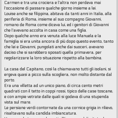
Carmen e tra una crociera e l'altra non perdeva mai
l'occasione di passare qualche giorno insieme a lei.
Louise anche se filippina, abitava da tanti anni in Italia, alla
periferia di Roma, insieme al suo compagno Giovanni,
romano de Roma come diceva lui, ed i genitori di Giovanni
che l'avevano accolta in casa come una figlia.
Dopo qualche anno era venuta alla luce Manuela e la
famiglia si era unita ancora di più dopo questo evento, tanto
che lei e Giovanni, pungolati anche dai suoceri, avevano
deciso che si sarebbero sposati quella primavera, per
regolarizzare la loro situazione rispetto alla bambina.
La casa del Capitano, così la chiamavano tutti gli isolani, si
ergeva quasi a picco sulla scogliera, non molto distante dal
porto.
Era una villetta ad un unico piano, di circa cento metri
quadrati con il tetto in coppi rossi, tipico delle case toscane,
e con ampie vetrate dalle quali si godeva di una stupenda
vista sul mare.
Le persiane verdi contornate da una cornice grigia in rilievo,
risaltavano sulla candida imbiancatura.