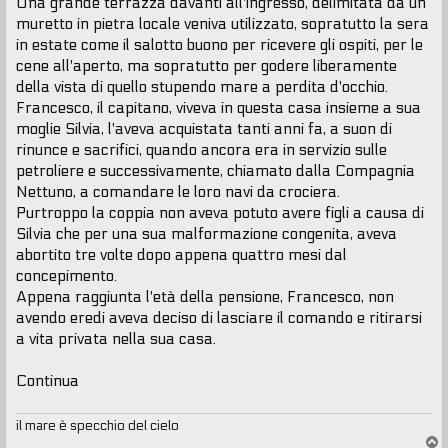
Una grande terrazza davanti all'ingresso, delimitata da un
muretto in pietra locale veniva utilizzato, sopratutto la sera
in estate come il salotto buono per ricevere gli ospiti, per le
cene all'aperto, ma sopratutto per godere liberamente
della vista di quello stupendo mare a perdita d'occhio.
Francesco, il capitano, viveva in questa casa insieme a sua
moglie Silvia, l'aveva acquistata tanti anni fa, a suon di
rinunce e sacrifici, quando ancora era in servizio sulle
petroliere e successivamente, chiamato dalla Compagnia
Nettuno, a comandare le loro navi da crociera.
Purtroppo la coppia non aveva potuto avere figli a causa di
Silvia che per una sua malformazione congenita, aveva
abortito tre volte dopo appena quattro mesi dal
concepimento.
Appena raggiunta l'età della pensione, Francesco, non
avendo eredi aveva deciso di lasciare il comando e ritirarsi
a vita privata nella sua casa.
Continua
il mare è specchio del cielo
T