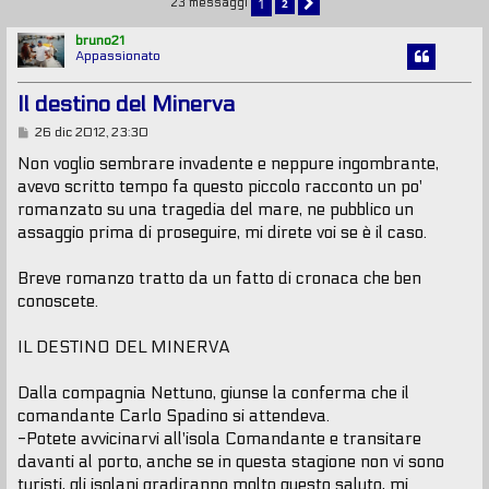
1
2
23 messaggi
PROSSIMO
bruno21
Appassionato
Il destino del Minerva
M
26 dic 2012, 23:30
e
s
Non voglio sembrare invadente e neppure ingombrante,
s
avevo scritto tempo fa questo piccolo racconto un po'
a
g
romanzato su una tragedia del mare, ne pubblico un
g
assaggio prima di proseguire, mi direte voi se è il caso.
i
o
Breve romanzo tratto da un fatto di cronaca che ben
conoscete.
IL DESTINO DEL MINERVA
Dalla compagnia Nettuno, giunse la conferma che il
comandante Carlo Spadino si attendeva.
-Potete avvicinarvi all'isola Comandante e transitare
davanti al porto, anche se in questa stagione non vi sono
turisti, gli isolani gradiranno molto questo saluto, mi