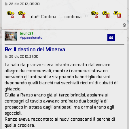
M
28 dic 2012, 09:30
e
s
s
......dai!! Contina ........continua....!!
a
g
T
g
o
i
p
bruno21
o
Appassionato
Re: Il destino del Minerva
M
28 dic 2012, 21:00
e
s
La sala da pranzo si era intanto animata dal vociare
s
allegro dei commensali, mentre i camerieri stavano
a
g
servendo gli antipasti e stappando le bottiglie dei vini,
g
deponendo quelli bianchi nei secchielli ricolmi di cubetti di
i
o
ghiaccio.
Giulia e Renzo erano già al terzo brindisi, assieme ai
compagni di tavolo avevano ordinato due bottiglie di
prosecco in attesa degli antipasti, ma ormai erano agli
sgoccioli.
Renzo aveva raccontato ai nuovi conoscenti il perchè di
quella crociera.