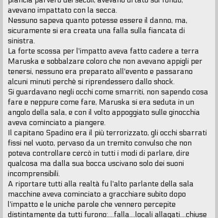
plancia parvero dei secoli, avevano urtato sul fondo,
a
g
avevano impattato con la secca.
g
Nessuno sapeva quanto potesse essere il danno, ma,
i
o
sicuramente si era creata una falla sulla fiancata di
sinistra.
La forte scossa per l'impatto aveva fatto cadere a terra
Maruska e sobbalzare coloro che non avevano appigli per
tenersi, nessuno era preparato all'evento e passarano
alcuni minuti perchè si riprendessero dallo shock.
Si guardavano negli occhi come smarriti, non sapendo cosa
fare e neppure come fare, Maruska si era seduta in un
angolo della sala, e con il volto appoggiato sulle ginocchia
aveva cominciato a piangere.
Il capitano Spadino era il più terrorizzato, gli occhi sbarrati
fissi nel vuoto, pervaso da un tremito convulso che non
poteva controllare cercò in tutti i modi di parlare, dire
qualcosa ma dalla sua bocca uscivano solo dei suoni
incomprensibili.
A riportare tutti alla realtà fu l'alto parlante della sala
macchine aveva cominciato a gracchiare subito dopo
l'impatto e le uniche parole che vennero percepite
distintamente da tutti furono:....falla....locali allagati....chiuse