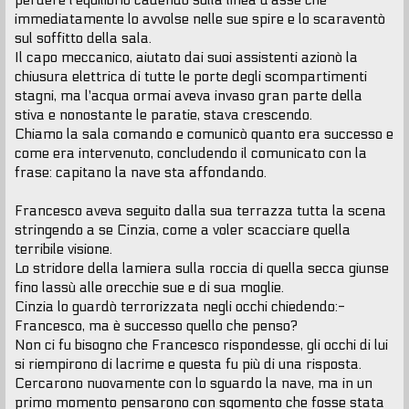
perdere l'equilibrio cadendo sulla linea d'asse che
immediatamente lo avvolse nelle sue spire e lo scaraventò
sul soffitto della sala.
Il capo meccanico, aiutato dai suoi assistenti azionò la
chiusura elettrica di tutte le porte degli scompartimenti
stagni, ma l'acqua ormai aveva invaso gran parte della
stiva e nonostante le paratie, stava crescendo.
Chiamo la sala comando e comunicò quanto era successo e
come era intervenuto, concludendo il comunicato con la
frase: capitano la nave sta affondando.
Francesco aveva seguito dalla sua terrazza tutta la scena
stringendo a se Cinzia, come a voler scacciare quella
terribile visione.
Lo stridore della lamiera sulla roccia di quella secca giunse
fino lassù alle orecchie sue e di sua moglie.
Cinzia lo guardò terrorizzata negli occhi chiedendo:-
Francesco, ma è successo quello che penso?
Non ci fu bisogno che Francesco rispondesse, gli occhi di lui
si riempirono di lacrime e questa fu più di una risposta.
Cercarono nuovamente con lo sguardo la nave, ma in un
primo momento pensarono con sgomento che fosse stata