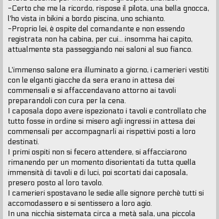
-Certo che me la ricordo, rispose il pilota, una bella gnocca,
l'ho vista in bikini a bordo piscina, uno schianto.
-Proprio lei, è ospite del comandante e non essendo
registrata non ha cabina, per cui... insomma hai capito,
attualmente sta passeggiando nei saloni al suo fianco.
L'immenso salone era illuminato a giorno, i camerieri vestiti
con le elganti giacche da sera erano in attesa dei
commensali e si affaccendavano attorno ai tavoli
preparandoli con cura per la cena.
I caposala dopo avere ispezionato i tavoli e controllato che
tutto fosse in ordine si misero agli ingressi in attesa dei
commensali per accompagnarli ai rispettivi posti a loro
destinati.
I primi ospiti non si fecero attendere, si affacciarono
rimanendo per un momento disorientati da tutta quella
immensità di tavoli e di luci, poi scortati dai caposala,
presero posto al loro tavolo.
I camerieri spostavano le sedie alle signore perchè tutti si
accomodassero e si sentissero a loro agio.
In una nicchia sistemata circa a metà sala, una piccola