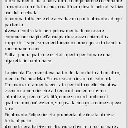
funzionamento della serratura a badge perchè l'occupante
lamentava un difetto che in realtà era dovuto solo al cattivo
uso della scheda.
Insomma tutte cose che accadevano puntualmente ad ogni
partenza.
Aveva ricontrollato scrupolosamente di non avere
commesso sbagli nell'assegnarle e aveva chiamato a
rapporto i capo camerieri facendo come ogni volta le solite
raccomandazioni.
Salì al ponte quattro e uscì all'aperto per fumare una
sigaretta in santa pace.
La piccola Carmen stava saltando da un letto ad un altro,
mentre Felipe e MariSol cercavano invano di calmarla.
Carmen era talmente eccitata per tutto quello che stava
vivendo da non riuscire a frenare il suo entusiasmo
infantile, e, piena di vitalità, come solo un bambino di
quattro anni può esserlo, sfogava la sua gioia come sapeva
fare.
Finalmente Felipe riuscì a prenderla al volo e la strinse
forte al petto.
Anche lui era felicissimo di essere riuscito a partecipare a