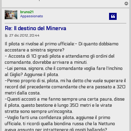
T
o
p
bruno21
Appassionato
Re: Il destino del Minerva
M
27 dic 2012, 20:44
e
s
Il pilota si rivolse al primo ufficiale:- Di quanto dobbiamo
s
accostare a sinistra signore?
a
g
- Accosta di 10 gradi pilota e attendiamo gli ordini del
g
comandante, dovrebbe arrivare a minuti.
i
o
-Lei pensa, signore, che il comandante voglia fare l'inchino
al Giglio? Aggiunse il pilota.
-Penso proprio di si, pilota, mi ha detto che vuole superare il
record del precedente comandante che era passato a 320
metri dalla costa.
-Questi accosti a me fanno sempre una certa paura, disse
il pilota, questo bestione è lungo 350 metri e le virate
strette sono sempre un'incognita.
-Voglio farti una confidenza pilota, aggiunse il primo
ufficiale, ti ricordi quella biondina russa che la Nettuno
aveva assunto per intrattenere gli ospiti ballando?