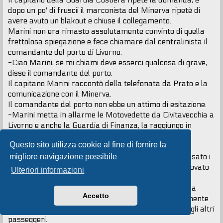
Il capitano della Guardia Costiera ripetè la domanda, e
dopo un po' di fruscii il marconista del Minerva ripetè di
avere avuto un blakout e chiuse il collegamento.
Marini non era rimasto assolutamente convinto di quella
frettolosa spiegazione e fece chiamare dal centralinista il
comandante del porto di Livorno.
-Ciao Marini, se mi chiami deve esserci qualcosa di grave,
disse il comandante del porto.
Il capitano Marini raccontò della telefonata da Prato e la
comunicazione con il Minerva.
Il comandante del porto non ebbe un attimo di esitazione.
-Marini metta in allarme le Motovedette da Civitavecchia a
Livorno e anche la Guardia di Finanza, la raggiungo in
centrale tra qualche minuto.
Questo sito utilizza cookie al fine di fornire la
migliore navigazione possibile
Felipe e MariSol erano scesi in cabina e avevano indssato i
giubbotti salvagente e aiutati da Louise ne avevano trovato
Ulteriori informazioni
uno per Carmen.
Anche Louise lo aveva indossato, e aiutò la famigliola a
Accetto
scendere sul ponte scialuppe, li salutò, baciò teneramente
Carmen e ritornò al suo piano di servizio per aiutare gli altri
passeggeri.