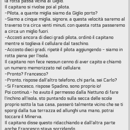
la rotta passa vicina al Giglio.
Il capitano si rivolse poi al pilota.
-Pilota, a quante miglia siamo da Giglio porto?
-Siamo a cinque miglia, signore, a questa velocità saremo al
traverso tra circa venti minuti, con questa rotta passeremo
a circa un miglio fuori.
-Accosti ancora di dieci gradi pilota, ordinò il capitano
mentre si toglieva il cellulare dal taschino.
-Accosto dieci gradi, ripetè il pilota aggiungendo - siamo in
rotta piena per l'isola.
Il capitano non fece nessun cenno di aver capito e chiamò
un numero memorizzato nel cellulare.
-Pronto? Francesco?
-Pronto, rispose dall'altro telefono, chi parla, sei Carlo?
-Si Francesco, rispose Spadino, sono proprio io!
Poi continuò.- ho avuto il permesso dalla Nettuno di fare
l'inchino all'isola, sto puntando sulla secca delle scole
proprio sotto la tua casa, passerò talmente vicino che se ti
sporgi dalla tua terrazza ed allunghi una mano, potrai
toccare il Minerva.
Il capitano disse questo ridacchiando e dall'altra parte
anche Francesco stava sorridendo.