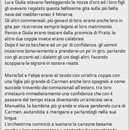
Lui e Giulia stavano festeggiando le nozze d'oro ed i loro figli
gli avevano regalato questa bellissima gita sulla più bella
nave del mediterraneo: il Minerva.
Gli altri commensali, più giovani di loro, erano anche loro in
gita per ricorrenze sempre legate al loro matrimonio.
Renzo e Giulia erano toscani della provincia di Prato, le
altre due coppie invece erano calabresi.
Dopo il terzo bicchiere ed un po' di confidenza, gli uomini
iniziarono bonariamente a prendersi un po' in giro, parlando
con gli accenti ed i dialetti gli uni degli altri, facendo
scoppiare le signore in sonore risate.
MariaSol e Felipe erano al tavolo con un'altra coppia con
una figlia più grande di Carmen anche loro spagnoli, e come
succede trovando dei connazionali all'estero, tra loro
s'instaurò immediatamente una confidenza che con il
passare del tempo stava diventando un'amicizia vera.
Manuelita, la bambina più grande si stava pendendo cura di
Carmen, aiutandola a mangiare e parlandogli nella sua
lingua.
L'orchestrina cominciò a suonare la canzone besame