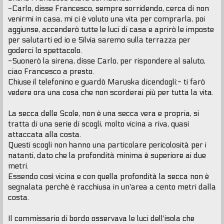
-Carlo, disse Francesco, sempre sorridendo, cerca di non
venirmi in casa, mi ci è voluto una vita per comprarla, poi
aggiunse, accenderò tutte le luci di casa e aprirò le imposte
per salutarti ed io e Silvia saremo sulla terrazza per
goderci lo spettacolo.
-Suonerò la sirena, disse Carlo, per rispondere al saluto,
ciao Francesco a presto.
Chiuse il telefonino e guardò Maruska dicendogli:- ti farò
vedere ora una cosa che non scorderai più per tutta la vita.
La secca delle Scole, non è una secca vera e propria, si
tratta di una serie di scogli, molto vicina a riva, quasi
attaccata alla costa.
Questi scogli non hanno una particolare pericolosità per i
natanti, dato che la profondità minima è superiore ai due
metri.
Essendo così vicina e con quella profondità la secca non è
segnalata perchè è racchiusa in un'area a cento metri dalla
costa.
Il commissario di bordo osservava le luci dell'isola che