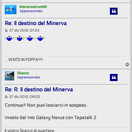
o
p
Marenostrum66
Appassionato
Re: Il destino del Minerva
M
27 dic 2012, 01:33
e
s
s
a
g
g
i
....VENTO IN POPPA!!!!
o
T
o
p
Skacco
Appassionato
Re: R: Il destino del Minerva
M
27 dic 2012, 09:02
e
s
Continua!! Non puoi lasciarci in sospeso..
s
a
g
Inviato dal mio Galaxy Nexus con Tapatalk 2
g
i
o
Il vostro Skacco di quartiere