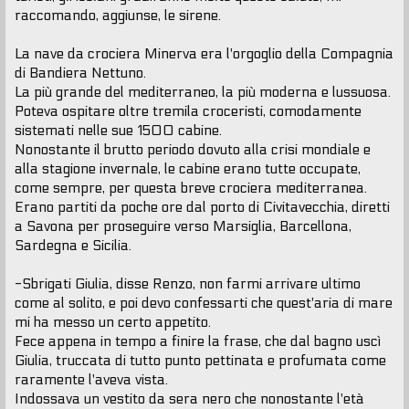
raccomando, aggiunse, le sirene.
La nave da crociera Minerva era l'orgoglio della Compagnia
di Bandiera Nettuno.
La più grande del mediterraneo, la più moderna e lussuosa.
Poteva ospitare oltre tremila croceristi, comodamente
sistemati nelle sue 1500 cabine.
Nonostante il brutto periodo dovuto alla crisi mondiale e
alla stagione invernale, le cabine erano tutte occupate,
come sempre, per questa breve crociera mediterranea.
Erano partiti da poche ore dal porto di Civitavecchia, diretti
a Savona per proseguire verso Marsiglia, Barcellona,
Sardegna e Sicilia.
-Sbrigati Giulia, disse Renzo, non farmi arrivare ultimo
come al solito, e poi devo confessarti che quest'aria di mare
mi ha messo un certo appetito.
Fece appena in tempo a finire la frase, che dal bagno uscì
Giulia, truccata di tutto punto pettinata e profumata come
raramente l'aveva vista.
Indossava un vestito da sera nero che nonostante l'età