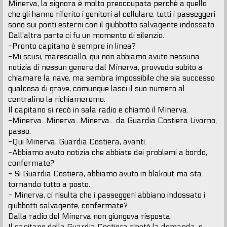
Minerva, la signora è molto preoccupata perchè a quello
che gli hanno riferito i genitori al cellulare, tutti i passeggeri
sono sui ponti esterni con il giubbotto salvagente indossato.
Dall'altra parte ci fu un momento di silenzio.
-Pronto capitano è sempre in linea?
-Mi scusi, maresciallo, qui non abbiamo avuto nessuna
notizia di nessun genere dal Minerva, provvedo subito a
chiamare la nave, ma sembra impossibile che sia successo
qualcosa di grave, comunque lasci il suo numero al
centralino la richiameremo.
Il capitano si recò in sala radio e chiamò il Minerva.
-Minerva...Minerva...Minerva... da Guardia Costiera Livorno,
passo.
-Qui Minerva, Guardia Costiera, avanti.
-Abbiamo avuto notizia che abbiate dei problemi a bordo,
confermate?
- Si Guardia Costiera, abbiamo avuto in blakout ma sta
tornando tutto a posto.
- Minerva, ci risulta che i passeggeri abbiano indossato i
giubbotti salvagente, confermate?
Dalla radio del Minerva non giungeva risposta.