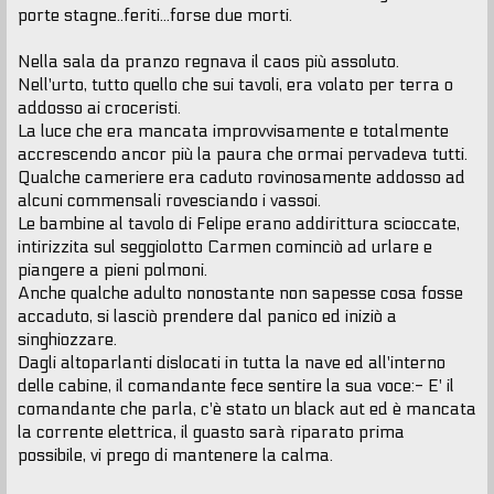
porte stagne..feriti...forse due morti.
Nella sala da pranzo regnava il caos più assoluto.
Nell'urto, tutto quello che sui tavoli, era volato per terra o
addosso ai croceristi.
La luce che era mancata improvvisamente e totalmente
accrescendo ancor più la paura che ormai pervadeva tutti.
Qualche cameriere era caduto rovinosamente addosso ad
alcuni commensali rovesciando i vassoi.
Le bambine al tavolo di Felipe erano addirittura scioccate,
intirizzita sul seggiolotto Carmen cominciò ad urlare e
piangere a pieni polmoni.
Anche qualche adulto nonostante non sapesse cosa fosse
accaduto, si lasciò prendere dal panico ed iniziò a
singhiozzare.
Dagli altoparlanti dislocati in tutta la nave ed all'interno
delle cabine, il comandante fece sentire la sua voce:- E' il
comandante che parla, c'è stato un black aut ed è mancata
la corrente elettrica, il guasto sarà riparato prima
possibile, vi prego di mantenere la calma.