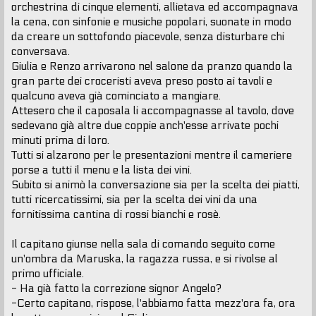
orchestrina di cinque elementi, allietava ed accompagnava
la cena, con sinfonie e musiche popolari, suonate in modo
da creare un sottofondo piacevole, senza disturbare chi
conversava.
Giulia e Renzo arrivarono nel salone da pranzo quando la
gran parte dei croceristi aveva preso posto ai tavoli e
qualcuno aveva già cominciato a mangiare.
Attesero che il caposala li accompagnasse al tavolo, dove
sedevano già altre due coppie anch'esse arrivate pochi
minuti prima di loro.
Tutti si alzarono per le presentazioni mentre il cameriere
porse a tutti il menu e la lista dei vini.
Subito si animò la conversazione sia per la scelta dei piatti,
tutti ricercatissimi, sia per la scelta dei vini da una
fornitissima cantina di rossi bianchi e rosè.
Il capitano giunse nella sala di comando seguito come
un'ombra da Maruska, la ragazza russa, e si rivolse al
primo ufficiale.
- Ha già fatto la correzione signor Angelo?
-Certo capitano, rispose, l'abbiamo fatta mezz'ora fa, ora