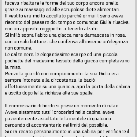
faceva risaltare le forme del suo corpo ancora snello,
grazie ai massaggi ed alle scrupolose diete alimentari.
Il vestito era molto accollato perchè ormai il seno aveva
risentito del passare del tempo e comunque Giulia riusciva,
con un apposito reggipetto, a tenerlo alzato.
Si infilò sopra l'abito una giacca nera damascata in rosa,
con un solo bottone , che conferiva all'insieme un'eleganza
non comune.
Le calze nere, le elegantissime scarpe ed una piccola
pochette del medesimo tessuto della giacca completavano
la mise.
Renzo la guardò con compiacimento, la sua Giulia era
sempre intonata alla circostanza, la baciò
affettuosamente su una guancia, aprì la porta della cabina
e uscito dopo lei la richiuse alle sue spalle.
Il commissario di bordo si prese un momento di relax.
Aveva sistemato tutti i croceristi nelle cabine, aveva
pazientemente ascoltato le lamentele di qualcuno
cercando di accontentarlo nei limiti del possibile.
Si era recato personalmente in una cabina per verificare il