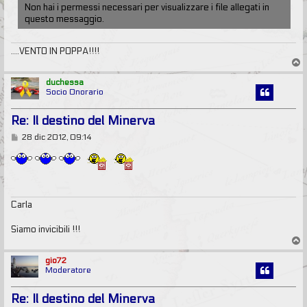
Non hai i permessi necessari per visualizzare i file allegati in
questo messaggio.
....VENTO IN POPPA!!!!
T
o
p
duchessa
Socio Onorario
Re: Il destino del Minerva
M
28 dic 2012, 09:14
e
s
s
a
g
g
i
Carla
o
Siamo invicibili !!!
T
o
p
gio72
Moderatore
Re: Il destino del Minerva