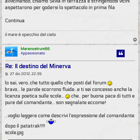
avvicinando, chiamò Silvia in terrazza e stringendosi vicini
aspettarono per godersi lo spettacolo in prima fila
Continua
il mare è specchio del cielo
T
o
p
Marenostrum66
Appassionato
Re: Il destino del Minerva
M
27 dic 2012, 22:39
e
s
lo sai, vero, che tutto quello che posti del forum
s
bravo... le parole scorrono fluide...e ti sei concesso anche la
a
g
licenza poetica sulle scole...
che.. per buona pace di tutti e
g
pure del comandante... son segnalate eccome!
i
o
...voglio leggere come descrivi l'espressione del comandante
dopo il patatrak!!!!
scole.jpg