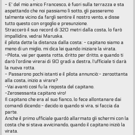
- E' del mio amico Francesco, è fuori sulla terrazza e sta
aspettando che noi passiamo lì sotto, gli passeremo
talmente vicino da fargli sentire il nostro vento, e disse
tutto questo con orgoglio e presunzione.
Straccerò il suo record di 320 metri dalla costa, lo farò
impallidire, vedrai Maruska.
il pilota dette la distanza dalla costa: - capitano siamo a
meno di un miglio, mi dica lei quando iniziare la virata.
-Pilota, vai per questa rotta, dritto per dritto, e quando ti
darò l'ordine virerai di 90 gradi a destra, l'ufficiale ti darà
la nuova rotta.
- Passarono pochi istanti e il pilota annunciò:- zeroottanta
alla costa, inizio a virare?
-Vai avanti così fu la risposta del capitano.
-Zerosessanta capitano viro!
Il capitano che era al suo fianco, lo fece allontanare dai
comandi dicendo:- decido io quando si vira, si faccia da
parte.
Anche il primo ufficiale guardò allarmato gli schermi con la
costa che si stava avvicinando, quando il capitano iniziò la
virata.