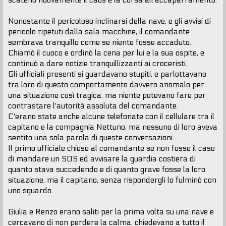
scatenò nuovamente il caos e la corsa all'accaparramento.
Nonostante il pericoloso inclinarsi della nave, e gli avvisi di
pericolo ripetuti dalla sala macchine, il comandante
sembrava tranquillo come se niente fosse accaduto.
Chiamò il cuoco e ordinò la cena per lui e la sua ospite, e
continuò a dare notizie tranquillizzanti ai croceristi.
Gli ufficiali presenti si guardavano stupiti, e parlottavano
tra loro di questo comportamento davvero anomalo per
una situazione così tragica, ma niente potevano fare per
contrastare l'autorità assoluta del comandante.
C'erano state anche alcune telefonate con il cellulare tra il
capitano e la compagnia Nettuno, ma nessuno di loro aveva
sentito una sola parola di queste conversazioni.
Il primo ufficiale chiese al comandante se non fosse il caso
di mandare un SOS ed avvisare la guardia costiera di
quanto stava succedendo e di quanto grave fosse la loro
situazione, ma il capitano, senza rispondergli lo fulminò con
uno sguardo.
Giulia e Renzo erano saliti per la prima volta su una nave e
cercavano di non perdere la calma, chiedevano a tutto il