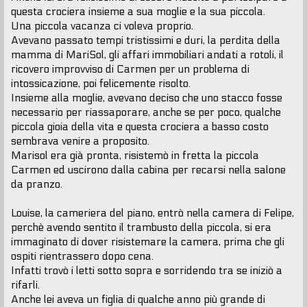
questa crociera insieme a sua moglie e la sua piccola.
Una piccola vacanza ci voleva proprio.
Avevano passato tempi tristissimi e duri, la perdita della
mamma di MariSol, gli affari immobiliari andati a rotoli, il
ricovero improvviso di Carmen per un problema di
intossicazione, poi felicemente risolto.
Insieme alla moglie, avevano deciso che uno stacco fosse
necessario per riassaporare, anche se per poco, qualche
piccola gioia della vita e questa crociera a basso costo
sembrava venire a proposito.
Marisol era già pronta, risistemò in fretta la piccola
Carmen ed uscirono dalla cabina per recarsi nella salone
da pranzo.
Louise, la cameriera del piano, entrò nella camera di Felipe,
perchè avendo sentito il trambusto della piccola, si era
immaginato di dover risistemare la camera, prima che gli
ospiti rientrassero dopo cena.
Infatti trovò i letti sotto sopra e sorridendo tra se iniziò a
rifarli.
Anche lei aveva un figlia di qualche anno più grande di