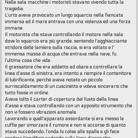
Nelle sala macchine i motoristi stavano vivendo tutta la
tragedia.
L'urto aveva provocato un lungo squarcio nella fiancata
immersa ed il mare entrava con una violenza ed una forza
immane.
Il motorista che stava controllando il motore nella sala
dove lo squarcio era più grande, sentendo l'agghiacciante
stridore delle lamiere sulla roccia, si era voltato e l'
immensa massa di acqua che entrava nella nave, fu
l'ultima cosa che vide.
Il grassatore che era addetto ad oliare e controllare la
linea d'asse di sinistra, era intento a riempire il contenitore
di lubrificante, perchè aveva notato un piccolo
surriscaldamento di un cuscinetto e voleva sincerarsi che
tutto fosse in ordine.
Aveva tolto il carter di copertura del fusto della linea
d'asse e stava controllando con un apposito strumento che
non vi fossero vibrazioni anomale.
Lavorando a quell'apparato assordante si era messo le
cuffie per smorzare il rumore e non si accorse di quanto
stava succedendo, l'onda lo colse alle spalle e gli fece