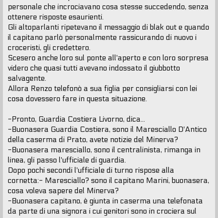
personale che incrociavano cosa stesse succedendo, senza
ottenere risposte esaurienti.
Gli altoparlanti ripetevano il messaggio di blak out e quando
il capitano parlò personalmente rassicurando di nuovo i
croceristi, gli credettero.
Scesero anche loro sul ponte all'aperto e con loro sorpresa
videro che quasi tutti avevano indossato il giubbotto
salvagente.
Allora Renzo telefonò a sua figlia per consigliarsi con lei
cosa dovessero fare in questa situazione.
-Pronto, Guardia Costiera Livorno, dica...
-Buonasera Guardia Costiera, sono il Maresciallo D'Antico
della caserma di Prato, avete notizie del Minerva?
-Buonasera maresciallo, sono il centralinista, rimanga in
linea, gli passo l'ufficiale di guardia.
Dopo pochi secondi l'ufficiale di turno rispose alla
cornetta:- Maresciallo? sono il capitano Marini, buonasera,
cosa voleva sapere del Minerva?
-Buonasera capitano, è giunta in caserma una telefonata
da parte di una signora i cui genitori sono in crociera sul