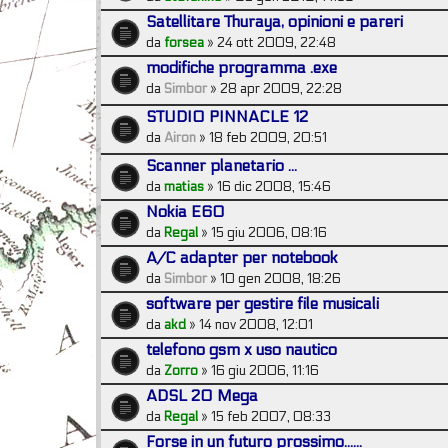
Satellitare Thuraya, opinioni e pareri
da
forsea
» 24 ott 2009, 22:48
modifiche programma .exe
da
Simbor
» 28 apr 2009, 22:28
STUDIO PINNACLE 12
da
Airon
» 18 feb 2009, 20:51
Scanner planetario ...
da
matias
» 16 dic 2008, 15:46
Nokia E60
da
Regal
» 15 giu 2006, 08:16
A/C adapter per notebook
da
Simbor
» 10 gen 2008, 18:26
software per gestire file musicali
da
akd
» 14 nov 2008, 12:01
telefono gsm x uso nautico
da
Zorro
» 16 giu 2006, 11:16
ADSL 20 Mega
da
Regal
» 15 feb 2007, 08:33
Forse in un futuro prossimo......