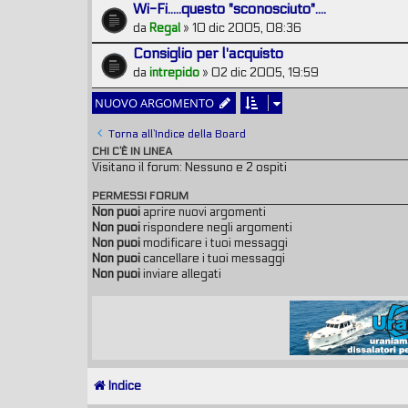
Wi-Fi.....questo "sconosciuto"....
da
Regal
» 10 dic 2005, 08:36
Consiglio per l'acquisto
da
intrepido
» 02 dic 2005, 19:59
NUOVO ARGOMENTO
Torna all’Indice della Board
CHI C’È IN LINEA
Visitano il forum: Nessuno e 2 ospiti
PERMESSI FORUM
Non puoi
aprire nuovi argomenti
Non puoi
rispondere negli argomenti
Non puoi
modificare i tuoi messaggi
Non puoi
cancellare i tuoi messaggi
Non puoi
inviare allegati
Indice