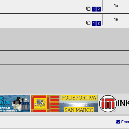
15
1
2
18
1
2
Cont