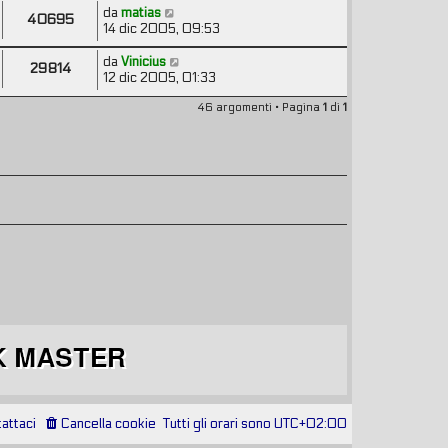
da
matias
40695
14 dic 2005, 09:53
da
Vinicius
29814
12 dic 2005, 01:33
46 argomenti • Pagina
1
di
1
attaci
Cancella cookie
Tutti gli orari sono
UTC+02:00