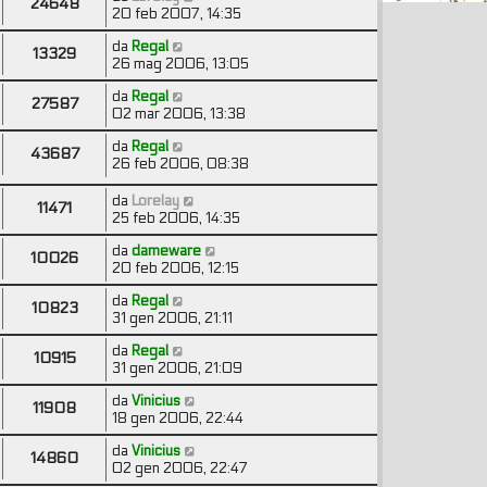
24648
20 feb 2007, 14:35
da
Regal
13329
26 mag 2006, 13:05
da
Regal
27587
02 mar 2006, 13:38
da
Regal
43687
26 feb 2006, 08:38
da
Lorelay
11471
25 feb 2006, 14:35
da
dameware
10026
20 feb 2006, 12:15
da
Regal
10823
31 gen 2006, 21:11
da
Regal
10915
31 gen 2006, 21:09
da
Vinicius
11908
18 gen 2006, 22:44
da
Vinicius
14860
02 gen 2006, 22:47