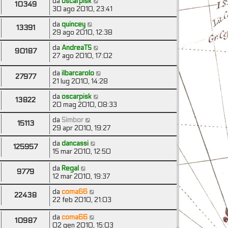
da
oscarpisk
10349
30 ago 2010, 23:41
da
quincey
13391
29 ago 2010, 12:38
da
AndreaTS
90187
27 ago 2010, 17:02
da
ilbarcarolo
27977
21 lug 2010, 14:28
da
oscarpisk
13822
20 mag 2010, 08:33
da
Simbor
15113
29 apr 2010, 19:27
da
dancassi
125957
15 mar 2010, 12:50
da
Regal
9779
12 mar 2010, 19:37
da
coma66
22438
22 feb 2010, 21:03
da
coma66
10987
02 gen 2010, 15:03