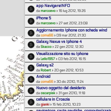
app NavigareINFO
da
marcoevo
» 16 lug 2012, 19:26
iPhone 5
da
marcoevo
» 27 set 2012, 23:08
Aggiornamento Iphone con scheda wind
da
coma66
» 09 mar 2012, 21:30
Galaxy Nexus vs Iphone 4
da
Skacco
» 22 gen 2012, 12:30
Visualizzazione sito su Iphone
da
Lello1957
» 03 feb 2012, 16:15
Galaxy s2
da
Robert
» 20 gen 2012, 10:53
Android
da
coma66
» 30 dic 2010, 11:24
Nuovo oggetto del desiderio
da
oscarpisk
» 31 gen 2010, 11:18
cellulare in Croazia
da
gianki
» 15 feb 2010, 10:23
navigatore, carte nautiche...computerizzat