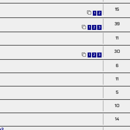
15
1
2
39
1
2
3
11
30
1
2
3
6
11
5
10
14
e?