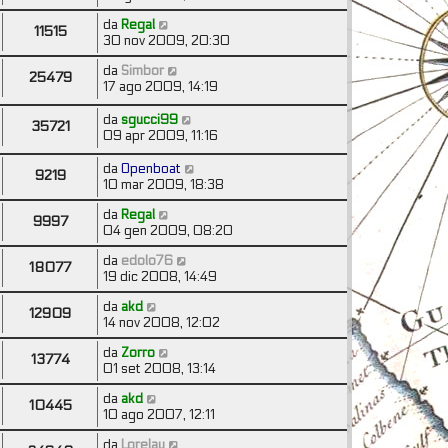
da
Regal
11515
30 nov 2009, 20:30
da
Simbor
25479
17 ago 2009, 14:19
da
sgucci99
35721
09 apr 2009, 11:16
da
Openboat
9219
10 mar 2009, 18:38
da
Regal
9997
04 gen 2009, 08:20
da
edolo76
18077
19 dic 2008, 14:49
da
akd
12909
14 nov 2008, 12:02
da
Zorro
13774
01 set 2008, 13:14
da
akd
10445
10 ago 2007, 12:11
da
Lorelay