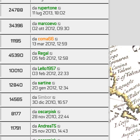
da
rupertone
24788
11 lug 2013, 18:02
da
marcoevo
34396
02 ott 2012, 09:30
da
coma66
11195
13 mar 2012, 12:59
da
Regal
45390
05 feb 2012, 12:58
da
Lello1957
10010
03 feb 2012, 22:33
da
sartine
12840
20 gen 2012, 12:34
da
Simbor
14565
30 dic 2010, 16:57
da
oscarpisk
8177
28 nov 2010, 22:44
da
AndreaTS
11791
25 nov 2010, 14:43