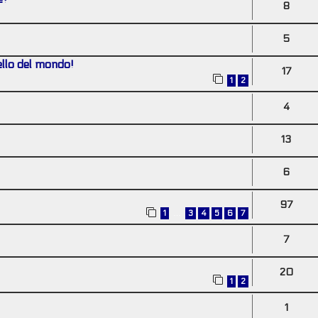
8
5
bello del mondo!
17
1
2
4
13
6
97
…
1
3
4
5
6
7
7
20
1
2
1