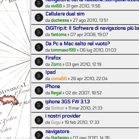
da
vivi66
» 31 gen 2010, 11:56
Cellulare dual sim
da
duchessa
» 27 ago 2010, 13:51
DiGiTrip.it: Il Software di navigazione più 
da
fantoma
» 07 apr 2008, 19:07
Da Pc a Mac salto nel vuoto?
da
tommaso199
» 06 lug 2010, 01:03
Firefox
da
Zorro
» 03 gen 2010, 12:19
Ipad
da
coma66
» 28 apr 2010, 22:04
iPhone
da
Regal
» 02 dic 2007, 18:52
iphone 3GS FW 3.1.3
da
Simbor
» 11 mar 2010, 21:33
i nostri provider
da
Gugu
» 19 feb 2010, 17:33
navigatore
da
Stefanino
» 02 gen 2010, 14:36