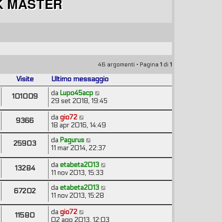
46 argomenti • Pagina
1
di
1
Visite
Ultimo messaggio
da
Lupo45acp
101009
29 set 2018, 19:45
da
gio72
9366
18 apr 2016, 14:49
da
Pagurus
25903
11 mar 2014, 22:37
da
etabeta2013
13284
11 nov 2013, 15:33
da
etabeta2013
67202
11 nov 2013, 15:28
da
gio72
11580
02 ago 2013, 12:03