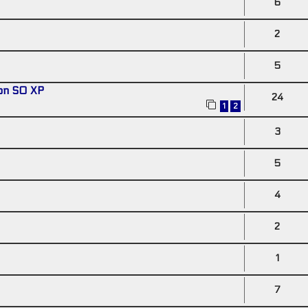
6
2
5
con SO XP
24
1
2
3
5
4
2
1
7