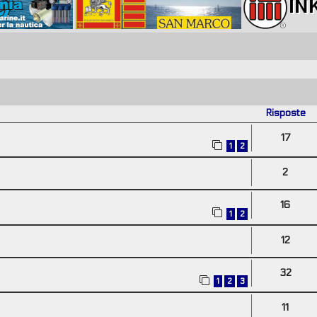
Risposte
17
1
2
2
16
1
2
12
32
1
2
3
11