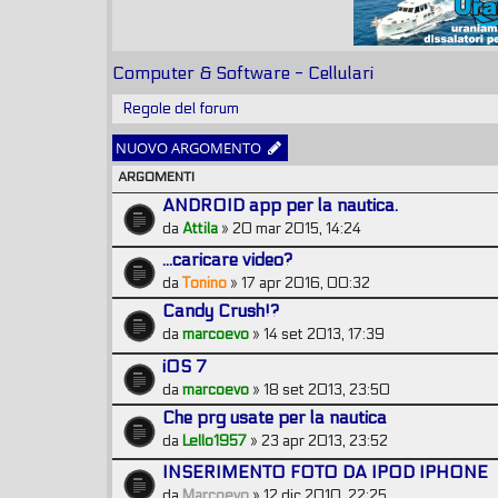
Computer & Software - Cellulari
Regole del forum
NUOVO ARGOMENTO
ARGOMENTI
ANDROID app per la nautica.
da
Attila
» 20 mar 2015, 14:24
...caricare video?
da
Tonino
» 17 apr 2016, 00:32
Candy Crush!?
da
marcoevo
» 14 set 2013, 17:39
iOS 7
da
marcoevo
» 18 set 2013, 23:50
Che prg usate per la nautica
da
Lello1957
» 23 apr 2013, 23:52
INSERIMENTO FOTO DA IPOD IPHONE
da
Marcoevo
» 12 dic 2010, 22:25