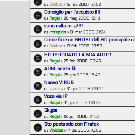
da
Simbor
» 19 feb 2007, 21:52
Consiglio per l'acquisto (II)
da
Regal
» 26 mag 2006, 12:13
sono nella m...a!!!!
da
intrepido
» 01 mar 2006, 21:24
Come fare un GHOST dell'HD principale 
da
Simbor
» 13 feb 2006, 23:59
HO IPODDATO LA MIA AUTO!
da
Regal
» 25 feb 2006, 08:45
ADSL senza fili
da
Regal
» 25 gen 2006, 16:48
Nuovo VIRUS
da
Lorelay
» 31 gen 2006, 09:10
Voce via IP
da
Regal
» 31 gen 2006, 08:27
Skype
da
Regal
» 18 gen 2006, 21:52
Sto postando con Firefox
da
Vinicius
» 14 dic 2005, 10:59