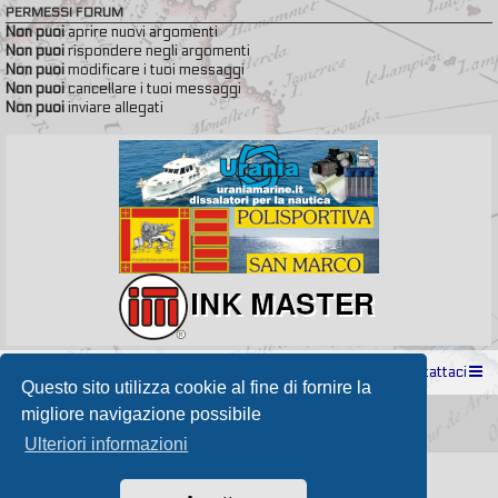
PERMESSI FORUM
Non puoi
aprire nuovi argomenti
Non puoi
rispondere negli argomenti
Non puoi
modificare i tuoi messaggi
Non puoi
cancellare i tuoi messaggi
Non puoi
inviare allegati
Indice
Contattaci
Questo sito utilizza cookie al fine di fornire la
Powered by
phpBB
® Forum Software © phpBB Limited
migliore navigazione possibile
Passione Nutica 2017 style created by
Makrov
Traduzione Italiana
phpBB-Store.it
Ulteriori informazioni