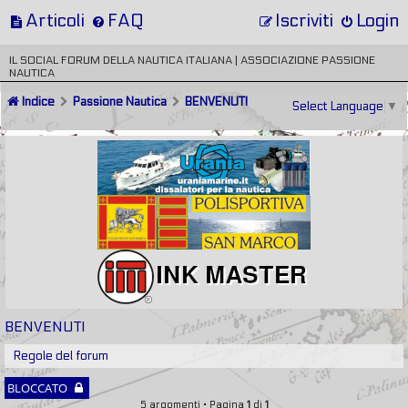
Articoli
FAQ
Iscriviti
Login
IL SOCIAL FORUM DELLA NAUTICA ITALIANA | ASSOCIAZIONE PASSIONE
NAUTICA
Indice
Passione Nautica
BENVENUTI
Select Language
▼
BENVENUTI
Regole del forum
BLOCCATO
5 argomenti • Pagina
1
di
1